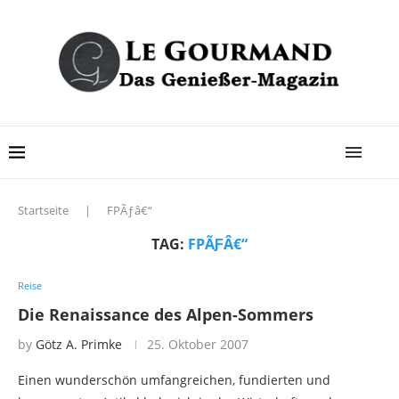
Startseite
|
FPÃƒâ€“
TAG:
FPÃƑÂ€“
Reise
Die Renaissance des Alpen-Sommers
by
Götz A. Primke
25. Oktober 2007
Einen wunderschön umfangreichen, fundierten und