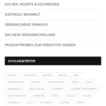
KOCHEN, REZEPTE & KOCHWISSEN
SÜDTIROLS WEINWELT
ÜBERRASCHEND SPANISCH
DAS NEUE WEINGRIECHENLAND
PRODUKTPROBEN ZUM VERKOSTEN SENDEN
SCHLAGWÖRTER
AUSTRIA
AYURVEDA
BAYERN
BERLIN
BIER
CHAMPAGNER
COCKTAIL
DEUTSCHLAND
ESSEN
EURO
FRANKREICH
GAULT-MILLAU
GOURMET
GOURMET-RESTAURANT
GUIDE MICHELIN
HAMBURG
HOTEL
HOTELS
ITALIEN
ITB BERLIN
KOCH
KOCHBUCH
KOCHEN
KÜCHE