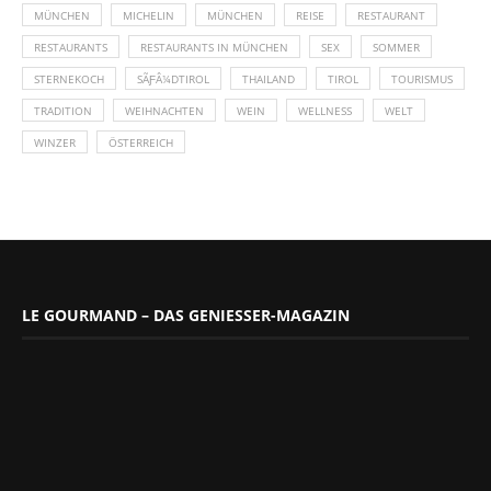
MÜNCHEN
MICHELIN
MÜNCHEN
REISE
RESTAURANT
RESTAURANTS
RESTAURANTS IN MÜNCHEN
SEX
SOMMER
STERNEKOCH
SÃƑÂ¼DTIROL
THAILAND
TIROL
TOURISMUS
TRADITION
WEIHNACHTEN
WEIN
WELLNESS
WELT
WINZER
ÖSTERREICH
LE GOURMAND – DAS GENIESSER-MAGAZIN