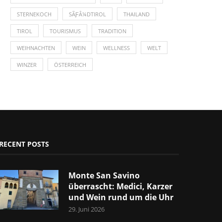
STERNEKOCH
SÃƑÂ¼DTIROL
THAILAND
TIROL
TOURISMUS
TRADITION
WEIHNACHTEN
WEIN
WELLNESS
WELT
WINZER
ÖSTERREICH
RECENT POSTS
Monte San Savino
überrascht: Medici, Karzer
und Wein rund um die Uhr
29. Juni 2026