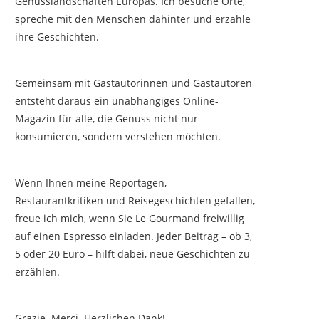
Genusslandschaften Europas. Ich besuche Orte,
spreche mit den Menschen dahinter und erzähle
ihre Geschichten.
Gemeinsam mit Gastautorinnen und Gastautoren
entsteht daraus ein unabhängiges Online-
Magazin für alle, die Genuss nicht nur
konsumieren, sondern verstehen möchten.
Wenn Ihnen meine Reportagen,
Restaurantkritiken und Reisegeschichten gefallen,
freue ich mich, wenn Sie Le Gourmand freiwillig
auf einen Espresso einladen. Jeder Beitrag – ob 3,
5 oder 20 Euro – hilft dabei, neue Geschichten zu
erzählen.
Grazie. Merci. Herzlichen Dank!