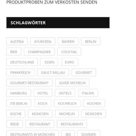
PRODUKTPROBEN ZUM VERKOSTEN SENDEN
SCHLAGWÖRTER
AUSTRIA
AYURVEDA
BAYERN
BERLIN
BIER
CHAMPAGNER
COCKTAIL
DEUTSCHLAND
ESSEN
EURO
FRANKREICH
GAULT-MILLAU
GOURMET
GOURMET-RESTAURANT
GUIDE MICHELIN
HAMBURG
HOTEL
HOTELS
ITALIEN
ITB BERLIN
KOCH
KOCHBUCH
KOCHEN
KÜCHE
MÜNCHEN
MICHELIN
MÜNCHEN
REISE
RESTAURANT
RESTAURANTS
RESTAURANTS IN MÜNCHEN
SEX
SOMMER