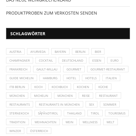
PRODUKTPROBEN ZUM VERKOSTEN SENDEN
SCHLAGWÖRTER
AUSTRIA
AYURVEDA
BAYERN
BERLIN
BIER
CHAMPAGNER
COCKTAIL
DEUTSCHLAND
ESSEN
EURO
FRANKREICH
GAULT-MILLAU
GOURMET
GOURMET-RESTAURANT
GUIDE MICHELIN
HAMBURG
HOTEL
HOTELS
ITALIEN
ITB BERLIN
KOCH
KOCHBUCH
KOCHEN
KÜCHE
MÜNCHEN
MICHELIN
MÜNCHEN
REISE
RESTAURANT
RESTAURANTS
RESTAURANTS IN MÜNCHEN
SEX
SOMMER
STERNEKOCH
SÃƑÂ¼DTIROL
THAILAND
TIROL
TOURISMUS
TRADITION
WEIHNACHTEN
WEIN
WELLNESS
WELT
WINZER
ÖSTERREICH