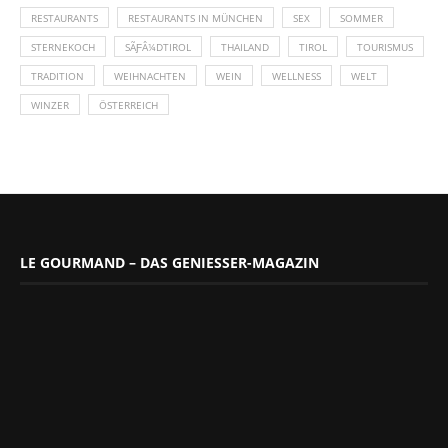
RESTAURANTS
RESTAURANTS IN MÜNCHEN
SEX
SOMMER
STERNEKOCH
SÃƑÂ¼DTIROL
THAILAND
TIROL
TOURISMUS
TRADITION
WEIHNACHTEN
WEIN
WELLNESS
WELT
WINZER
ÖSTERREICH
LE GOURMAND – DAS GENIESSER-MAGAZIN