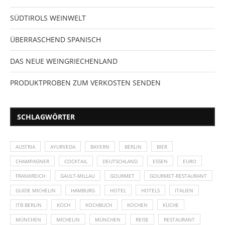
SÜDTIROLS WEINWELT
ÜBERRASCHEND SPANISCH
DAS NEUE WEINGRIECHENLAND
PRODUKTPROBEN ZUM VERKOSTEN SENDEN
SCHLAGWÖRTER
AUSTRIA
AYURVEDA
BAYERN
BERLIN
BIER
CHAMPAGNER
COCKTAIL
DEUTSCHLAND
ESSEN
EURO
FRANKREICH
GAULT-MILLAU
GOURMET
GOURMET-RESTAURANT
GUIDE MICHELIN
HAMBURG
HOTEL
HOTELS
ITALIEN
ITB BERLIN
KOCH
KOCHBUCH
KOCHEN
KÜCHE
MÜNCHEN
MICHELIN
MÜNCHEN
REISE
RESTAURANT