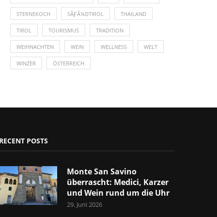
STERNEKOCH
SÃƑÂ¼DTIROL
THAILAND
TIROL
TOURISMUS
TRADITION
WEIHNACHTEN
WEIN
WELLNESS
WELT
WINZER
ÖSTERREICH
RECENT POSTS
Monte San Savino
überrascht: Medici, Karzer
und Wein rund um die Uhr
29. Juni 2026