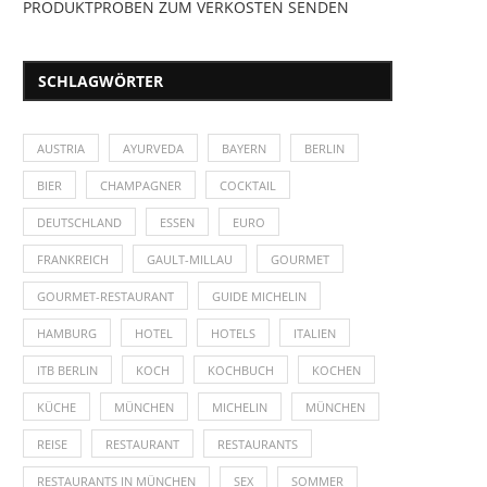
PRODUKTPROBEN ZUM VERKOSTEN SENDEN
SCHLAGWÖRTER
AUSTRIA
AYURVEDA
BAYERN
BERLIN
BIER
CHAMPAGNER
COCKTAIL
DEUTSCHLAND
ESSEN
EURO
FRANKREICH
GAULT-MILLAU
GOURMET
GOURMET-RESTAURANT
GUIDE MICHELIN
HAMBURG
HOTEL
HOTELS
ITALIEN
ITB BERLIN
KOCH
KOCHBUCH
KOCHEN
KÜCHE
MÜNCHEN
MICHELIN
MÜNCHEN
REISE
RESTAURANT
RESTAURANTS
RESTAURANTS IN MÜNCHEN
SEX
SOMMER