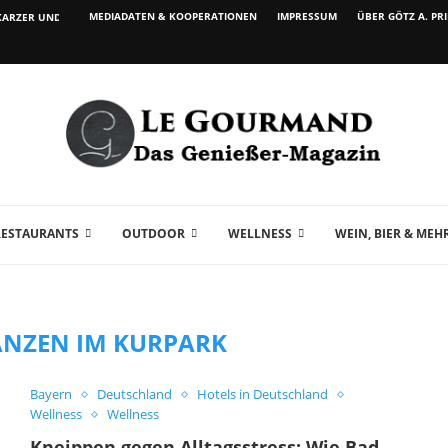
MEDIADATEN & KOOPERATIONEN
IMPRESSUM
ÜBER GÖTZ A. PR
ARZER UND WEIN...
RESTAURANTS
OUTDOOR
WELLNESS
WEIN, BIER & MEH
ANZEN IM KURPARK
Bayern
Deutschland
Hotels in Deutschland
Wellness
Wellness
Kneippen gegen Alltagsstress: Wie Bad