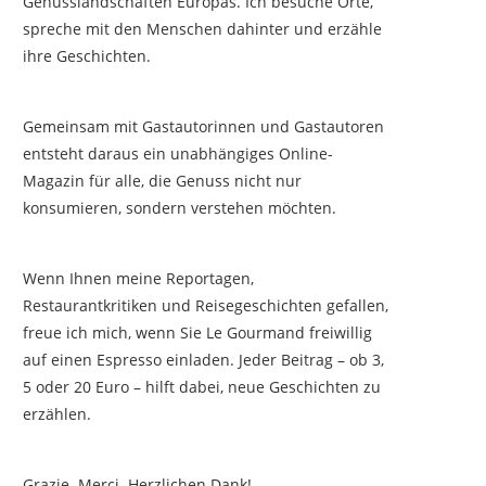
Genusslandschaften Europas. Ich besuche Orte,
spreche mit den Menschen dahinter und erzähle
ihre Geschichten.
Gemeinsam mit Gastautorinnen und Gastautoren
entsteht daraus ein unabhängiges Online-
Magazin für alle, die Genuss nicht nur
konsumieren, sondern verstehen möchten.
Wenn Ihnen meine Reportagen,
Restaurantkritiken und Reisegeschichten gefallen,
freue ich mich, wenn Sie Le Gourmand freiwillig
auf einen Espresso einladen. Jeder Beitrag – ob 3,
5 oder 20 Euro – hilft dabei, neue Geschichten zu
erzählen.
Grazie. Merci. Herzlichen Dank!