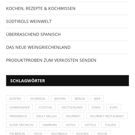
KOCHEN, REZEPTE & KOCHWISSEN
SÜDTIROLS WEINWELT
ÜBERRASCHEND SPANISCH
DAS NEUE WEINGRIECHENLAND
PRODUKTPROBEN ZUM VERKOSTEN SENDEN
SCHLAGWÖRTER
AUSTRIA
AYURVEDA
BAYERN
BERLIN
BIER
CHAMPAGNER
COCKTAIL
DEUTSCHLAND
ESSEN
EURO
FRANKREICH
GAULT-MILLAU
GOURMET
GOURMET-RESTAURANT
GUIDE MICHELIN
HAMBURG
HOTEL
HOTELS
ITALIEN
ITB BERLIN
KOCH
KOCHBUCH
KOCHEN
KÜCHE