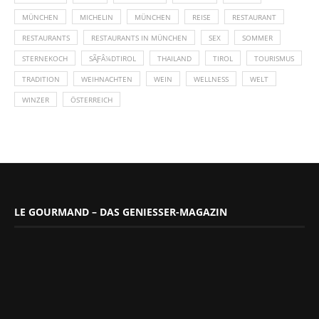
MÜNCHEN
MICHELIN
MÜNCHEN
REISE
RESTAURANT
RESTAURANTS
RESTAURANTS IN MÜNCHEN
SEX
SOMMER
STERNEKOCH
SÃƑÂ¼DTIROL
THAILAND
TIROL
TOURISMUS
TRADITION
WEIHNACHTEN
WEIN
WELLNESS
WELT
WINZER
ÖSTERREICH
LE GOURMAND – DAS GENIESSER-MAGAZIN