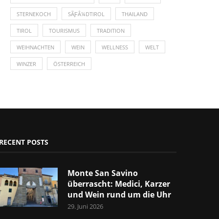
STERNEKOCH
SÃƑÂ¼DTIROL
THAILAND
TIROL
TOURISMUS
TRADITION
WEIHNACHTEN
WEIN
WELLNESS
WELT
WINZER
ÖSTERREICH
RECENT POSTS
Monte San Savino
überrascht: Medici, Karzer
und Wein rund um die Uhr
29. Juni 2026