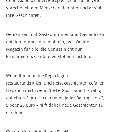
Genusslandschaften Europas. Ich besuche Orte,
spreche mit den Menschen dahinter und erzähle
ihre Geschichten.
Gemeinsam mit Gastautorinnen und Gastautoren
entsteht daraus ein unabhängiges Online-
Magazin für alle, die Genuss nicht nur
konsumieren, sondern verstehen möchten.
Wenn Ihnen meine Reportagen,
Restaurantkritiken und Reisegeschichten gefallen,
freue ich mich, wenn Sie Le Gourmand freiwillig
auf einen Espresso einladen. Jeder Beitrag – ob 3,
5 oder 20 Euro – hilft dabei, neue Geschichten zu
erzählen.
Grazie. Merci. Herzlichen Dank!