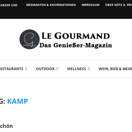
MEDIADATEN & KOOPERATIONEN
IMPRESSUM
ÜBER GÖTZ A. PR
ARZER UND WEIN...
RESTAURANTS
OUTDOOR
WELLNESS
WEIN, BIER & MEH
G:
KAMP
schön