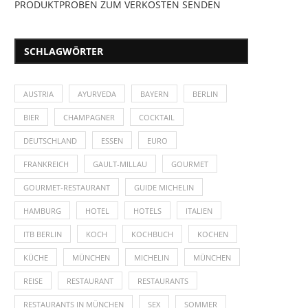
PRODUKTPROBEN ZUM VERKOSTEN SENDEN
SCHLAGWÖRTER
AUSTRIA
AYURVEDA
BAYERN
BERLIN
BIER
CHAMPAGNER
COCKTAIL
DEUTSCHLAND
ESSEN
EURO
FRANKREICH
GAULT-MILLAU
GOURMET
GOURMET-RESTAURANT
GUIDE MICHELIN
HAMBURG
HOTEL
HOTELS
ITALIEN
ITB BERLIN
KOCH
KOCHBUCH
KOCHEN
KÜCHE
MÜNCHEN
MICHELIN
MÜNCHEN
REISE
RESTAURANT
RESTAURANTS
RESTAURANTS IN MÜNCHEN
SEX
SOMMER