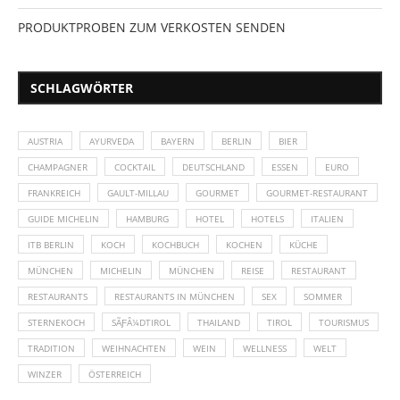
PRODUKTPROBEN ZUM VERKOSTEN SENDEN
SCHLAGWÖRTER
AUSTRIA
AYURVEDA
BAYERN
BERLIN
BIER
CHAMPAGNER
COCKTAIL
DEUTSCHLAND
ESSEN
EURO
FRANKREICH
GAULT-MILLAU
GOURMET
GOURMET-RESTAURANT
GUIDE MICHELIN
HAMBURG
HOTEL
HOTELS
ITALIEN
ITB BERLIN
KOCH
KOCHBUCH
KOCHEN
KÜCHE
MÜNCHEN
MICHELIN
MÜNCHEN
REISE
RESTAURANT
RESTAURANTS
RESTAURANTS IN MÜNCHEN
SEX
SOMMER
STERNEKOCH
SÃƑÂ¼DTIROL
THAILAND
TIROL
TOURISMUS
TRADITION
WEIHNACHTEN
WEIN
WELLNESS
WELT
WINZER
ÖSTERREICH