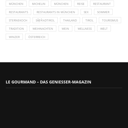
MÜNCHEN
MICHELIN
MÜNCHEN
REISE
RESTAURANT
RESTAURANTS
RESTAURANTS IN MÜNCHEN
SEX
SOMMER
STERNEKOCH
SÃƑÂ¼DTIROL
THAILAND
TIROL
TOURISMUS
TRADITION
WEIHNACHTEN
WEIN
WELLNESS
WELT
WINZER
ÖSTERREICH
LE GOURMAND – DAS GENIESSER-MAGAZIN