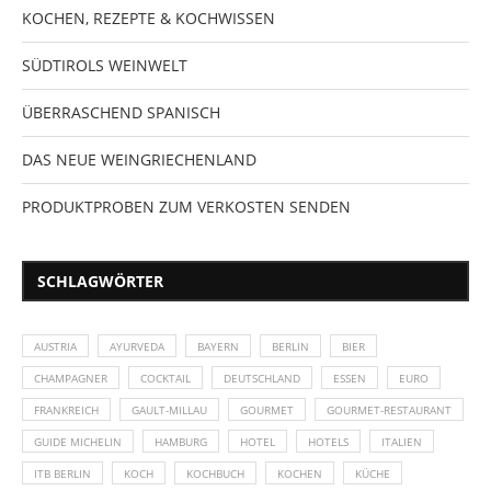
KOCHEN, REZEPTE & KOCHWISSEN
SÜDTIROLS WEINWELT
ÜBERRASCHEND SPANISCH
DAS NEUE WEINGRIECHENLAND
PRODUKTPROBEN ZUM VERKOSTEN SENDEN
SCHLAGWÖRTER
AUSTRIA
AYURVEDA
BAYERN
BERLIN
BIER
CHAMPAGNER
COCKTAIL
DEUTSCHLAND
ESSEN
EURO
FRANKREICH
GAULT-MILLAU
GOURMET
GOURMET-RESTAURANT
GUIDE MICHELIN
HAMBURG
HOTEL
HOTELS
ITALIEN
ITB BERLIN
KOCH
KOCHBUCH
KOCHEN
KÜCHE