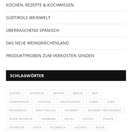
KOCHEN, REZEPTE & KOCHWISSEN
SÜDTIROLS WEINWELT
ÜBERRASCHEND SPANISCH
DAS NEUE WEINGRIECHENLAND
PRODUKTPROBEN ZUM VERKOSTEN SENDEN
SCHLAGWÖRTER
AUSTRIA
AYURVEDA
BAYERN
BERLIN
BIER
CHAMPAGNER
COCKTAIL
DEUTSCHLAND
ESSEN
EURO
FRANKREICH
GAULT-MILLAU
GOURMET
GOURMET-RESTAURANT
GUIDE MICHELIN
HAMBURG
HOTEL
HOTELS
ITALIEN
ITB BERLIN
KOCH
KOCHBUCH
KOCHEN
KÜCHE