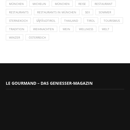
MÜNCHEN
MICHELIN
MÜNCHEN
REISE
RESTAURANT
RESTAURANTS
RESTAURANTS IN MÜNCHEN
SEX
SOMMER
STERNEKOCH
SÃƑÂ¼DTIROL
THAILAND
TIROL
TOURISMUS
TRADITION
WEIHNACHTEN
WEIN
WELLNESS
WELT
WINZER
ÖSTERREICH
LE GOURMAND – DAS GENIESSER-MAGAZIN