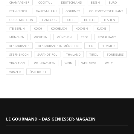
CHAMPAGNER
COCKTAIL
DEUTSCHLAND
ESSEN
EURO
FRANKREICH
GAULT-MILLAU
GOURMET
GOURMET-RESTAURANT
GUIDE MICHELIN
HAMBURG
HOTEL
HOTELS
ITALIEN
ITB BERLIN
KOCH
KOCHBUCH
KOCHEN
KÜCHE
MÜNCHEN
MICHELIN
MÜNCHEN
REISE
RESTAURANT
RESTAURANTS
RESTAURANTS IN MÜNCHEN
SEX
SOMMER
STERNEKOCH
SÃƑÂ¼DTIROL
THAILAND
TIROL
TOURISMUS
TRADITION
WEIHNACHTEN
WEIN
WELLNESS
WELT
WINZER
ÖSTERREICH
LE GOURMAND – DAS GENIESSER-MAGAZIN