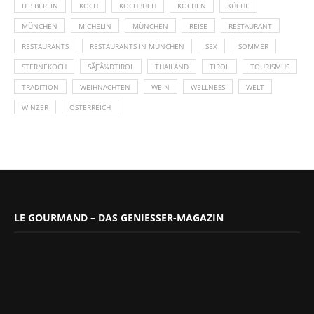
ITB BERLIN
KOCH
KOCHBUCH
KOCHEN
KÜCHE
MÜNCHEN
MICHELIN
MÜNCHEN
REISE
RESTAURANT
RESTAURANTS
RESTAURANTS IN MÜNCHEN
SEX
SOMMER
STERNEKOCH
SÃƑÂ¼DTIROL
THAILAND
TIROL
TOURISMUS
TRADITION
WEIHNACHTEN
WEIN
WELLNESS
WELT
WINZER
ÖSTERREICH
LE GOURMAND – DAS GENIESSER-MAGAZIN