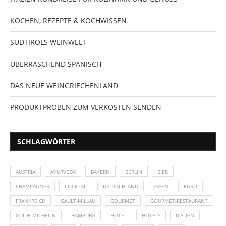
KOCHEN, REZEPTE & KOCHWISSEN
SÜDTIROLS WEINWELT
ÜBERRASCHEND SPANISCH
DAS NEUE WEINGRIECHENLAND
PRODUKTPROBEN ZUM VERKOSTEN SENDEN
SCHLAGWÖRTER
AUSTRIA
AYURVEDA
BAYERN
BERLIN
BIER
CHAMPAGNER
COCKTAIL
DEUTSCHLAND
ESSEN
EURO
FRANKREICH
GAULT-MILLAU
GOURMET
GOURMET-RESTAURANT
GUIDE MICHELIN
HAMBURG
HOTEL
HOTELS
ITALIEN