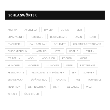
SCHLAGWÖRTER
AUSTRIA
AYURVEDA
BAYERN
BERLIN
BIER
CHAMPAGNER
COCKTAIL
DEUTSCHLAND
ESSEN
EURO
FRANKREICH
GAULT-MILLAU
GOURMET
GOURMET-RESTAURANT
GUIDE MICHELIN
HAMBURG
HOTEL
HOTELS
ITALIEN
ITB BERLIN
KOCH
KOCHBUCH
KOCHEN
KÜCHE
MÜNCHEN
MICHELIN
MÜNCHEN
REISE
RESTAURANT
RESTAURANTS
RESTAURANTS IN MÜNCHEN
SEX
SOMMER
STERNEKOCH
SÃƑÂ¼DTIROL
THAILAND
TIROL
TOURISMUS
TRADITION
WEIHNACHTEN
WEIN
WELLNESS
WELT
WINZER
ÖSTERREICH