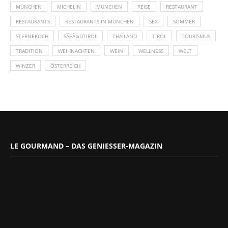
MÜNCHEN
MICHELIN
MÜNCHEN
REISE
RESTAURANT
RESTAURANTS
RESTAURANTS IN MÜNCHEN
SEX
SOMMER
STERNEKOCH
SÃƑÂ¼DTIROL
THAILAND
TIROL
TOURISMUS
TRADITION
WEIHNACHTEN
WEIN
WELLNESS
WELT
WINZER
ÖSTERREICH
LE GOURMAND – DAS GENIESSER-MAGAZIN