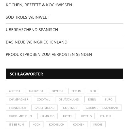
KOCHEN, REZEPTE & KOCHWISSEN
SÜDTIROLS WEINWELT
ÜBERRASCHEND SPANISCH
DAS NEUE WEINGRIECHENLAND
PRODUKTPROBEN ZUM VERKOSTEN SENDEN
SCHLAGWÖRTER
AUSTRIA
AYURVEDA
BAYERN
BERLIN
BIER
CHAMPAGNER
COCKTAIL
DEUTSCHLAND
ESSEN
EURO
FRANKREICH
GAULT-MILLAU
GOURMET
GOURMET-RESTAURANT
GUIDE MICHELIN
HAMBURG
HOTEL
HOTELS
ITALIEN
ITB BERLIN
KOCH
KOCHBUCH
KOCHEN
KÜCHE