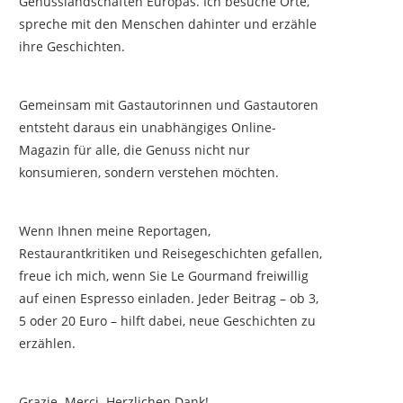
Genusslandschaften Europas. Ich besuche Orte,
spreche mit den Menschen dahinter und erzähle
ihre Geschichten.
Gemeinsam mit Gastautorinnen und Gastautoren
entsteht daraus ein unabhängiges Online-
Magazin für alle, die Genuss nicht nur
konsumieren, sondern verstehen möchten.
Wenn Ihnen meine Reportagen,
Restaurantkritiken und Reisegeschichten gefallen,
freue ich mich, wenn Sie Le Gourmand freiwillig
auf einen Espresso einladen. Jeder Beitrag – ob 3,
5 oder 20 Euro – hilft dabei, neue Geschichten zu
erzählen.
Grazie. Merci. Herzlichen Dank!