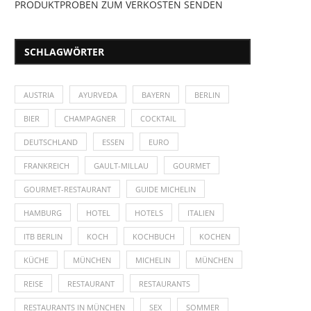
PRODUKTPROBEN ZUM VERKOSTEN SENDEN
SCHLAGWÖRTER
AUSTRIA
AYURVEDA
BAYERN
BERLIN
BIER
CHAMPAGNER
COCKTAIL
DEUTSCHLAND
ESSEN
EURO
FRANKREICH
GAULT-MILLAU
GOURMET
GOURMET-RESTAURANT
GUIDE MICHELIN
HAMBURG
HOTEL
HOTELS
ITALIEN
ITB BERLIN
KOCH
KOCHBUCH
KOCHEN
KÜCHE
MÜNCHEN
MICHELIN
MÜNCHEN
REISE
RESTAURANT
RESTAURANTS
RESTAURANTS IN MÜNCHEN
SEX
SOMMER