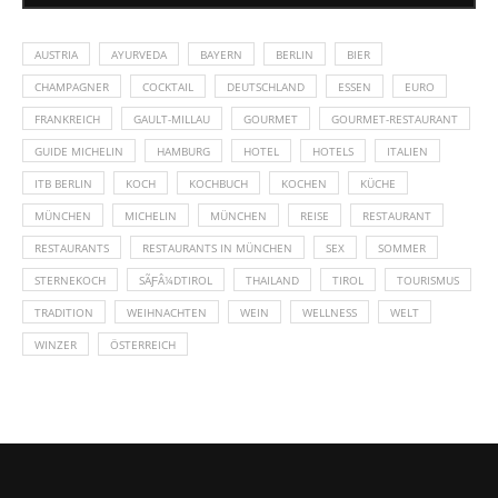
AUSTRIA
AYURVEDA
BAYERN
BERLIN
BIER
CHAMPAGNER
COCKTAIL
DEUTSCHLAND
ESSEN
EURO
FRANKREICH
GAULT-MILLAU
GOURMET
GOURMET-RESTAURANT
GUIDE MICHELIN
HAMBURG
HOTEL
HOTELS
ITALIEN
ITB BERLIN
KOCH
KOCHBUCH
KOCHEN
KÜCHE
MÜNCHEN
MICHELIN
MÜNCHEN
REISE
RESTAURANT
RESTAURANTS
RESTAURANTS IN MÜNCHEN
SEX
SOMMER
STERNEKOCH
SÃƑÂ¼DTIROL
THAILAND
TIROL
TOURISMUS
TRADITION
WEIHNACHTEN
WEIN
WELLNESS
WELT
WINZER
ÖSTERREICH