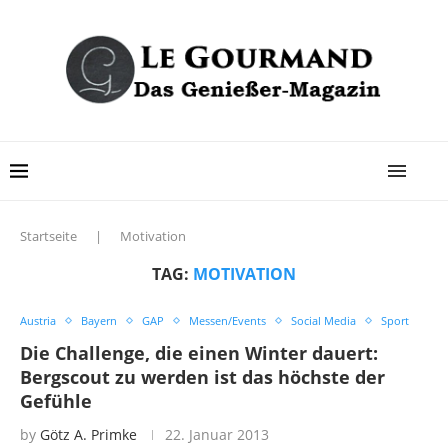
Startseite
|
Motivation
TAG:
MOTIVATION
Austria
Bayern
GAP
Messen/Events
Social Media
Sport
Die Challenge, die einen Winter dauert:
Bergscout zu werden ist das höchste der
Gefühle
by
Götz A. Primke
22. Januar 2013