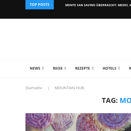
TOP POSTS
MONTE SAN SAVINO ÜBERRASCHT: MEDICI, K
NEWS
REISE
REZEPTE
HOTELS
Startseite
|
MOUNTAIN HUB
TAG:
MO