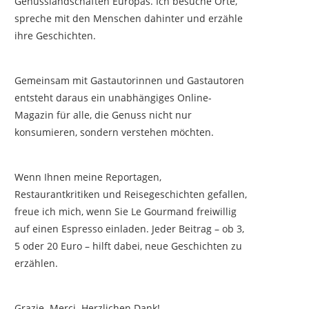
Genusslandschaften Europas. Ich besuche Orte,
spreche mit den Menschen dahinter und erzähle
ihre Geschichten.
Gemeinsam mit Gastautorinnen und Gastautoren
entsteht daraus ein unabhängiges Online-
Magazin für alle, die Genuss nicht nur
konsumieren, sondern verstehen möchten.
Wenn Ihnen meine Reportagen,
Restaurantkritiken und Reisegeschichten gefallen,
freue ich mich, wenn Sie Le Gourmand freiwillig
auf einen Espresso einladen. Jeder Beitrag – ob 3,
5 oder 20 Euro – hilft dabei, neue Geschichten zu
erzählen.
Grazie. Merci. Herzlichen Dank!