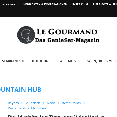
MEDIADATEN & KOOPERATIONEN
IMPRESSUM
ÜBER GÖTZ A. PR
ARZER UND WEIN...
RESTAURANTS
OUTDOOR
WELLNESS
WEIN, BIER & MEH
UNTAIN HUB
Bayern
München
News
Restaurants
Restaurants in München
Die 14 schönsten Tipps zum Valentinstag