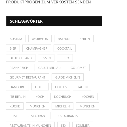
PRODUKTPROBEN ZUM VERKOSTEN SENDEN
SCHLAGWÖRTER
AUSTRIA
AYURVEDA
BAYERN
BERLIN
BIER
CHAMPAGNER
COCKTAIL
DEUTSCHLAND
ESSEN
EURO
FRANKREICH
GAULT-MILLAU
GOURMET
GOURMET-RESTAURANT
GUIDE MICHELIN
HAMBURG
HOTEL
HOTELS
ITALIEN
ITB BERLIN
KOCH
KOCHBUCH
KOCHEN
KÜCHE
MÜNCHEN
MICHELIN
MÜNCHEN
REISE
RESTAURANT
RESTAURANTS
RESTAURANTS IN MÜNCHEN
SEX
SOMMER