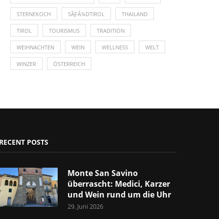
STERNEKOCH
SÃƑÂ¼DTIROL
THAILAND
TIROL
TOURISMUS
TRADITION
WEIHNACHTEN
WEIN
WELLNESS
WELT
WINZER
ÖSTERREICH
RECENT POSTS
Monte San Savino
überrascht: Medici, Karzer
und Wein rund um die Uhr
29. Juni 2026