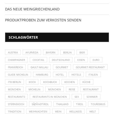
DAS NEUE WEINGRIECHENLAND
PRODUKTPROBEN ZUM VERKOSTEN SENDEN
SCHLAGWÖRTER
AUSTRIA
AYURVEDA
BAYERN
BERLIN
BIER
CHAMPAGNER
COCKTAIL
DEUTSCHLAND
ESSEN
EURO
FRANKREICH
GAULT-MILLAU
GOURMET
GOURMET-RESTAURANT
GUIDE MICHELIN
HAMBURG
HOTEL
HOTELS
ITALIEN
ITB BERLIN
KOCH
KOCHBUCH
KOCHEN
KÜCHE
MÜNCHEN
MICHELIN
MÜNCHEN
REISE
RESTAURANT
RESTAURANTS
RESTAURANTS IN MÜNCHEN
SEX
SOMMER
STERNEKOCH
SÃƑÂ¼DTIROL
THAILAND
TIROL
TOURISMUS
TRADITION
WEIHNACHTEN
WEIN
WELLNESS
WELT