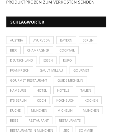
PRODUKTPROBEN ZUM VERKOSTEN SENDEN
SCHLAGWÖRTER
AUSTRIA
AYURVEDA
BAYERN
BERLIN
BIER
CHAMPAGNER
COCKTAIL
DEUTSCHLAND
ESSEN
EURO
FRANKREICH
GAULT-MILLAU
GOURMET
GOURMET-RESTAURANT
GUIDE MICHELIN
HAMBURG
HOTEL
HOTELS
ITALIEN
ITB BERLIN
KOCH
KOCHBUCH
KOCHEN
KÜCHE
MÜNCHEN
MICHELIN
MÜNCHEN
REISE
RESTAURANT
RESTAURANTS
RESTAURANTS IN MÜNCHEN
SEX
SOMMER