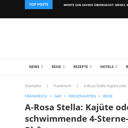
TOP POSTS
MONTE SAN SAVINO ÜBERRASCHT: MEDICI, K
NEWS
REISE
REZEPTE
HOTELS
Startseite
|
Frankreich
|
A-Rosa Stella: Kajüte od
FRANKREICH
GAP
KREUZFAHRTEN
REISE
A-Rosa Stella: Kajüte o
schwimmende 4-Sterne-