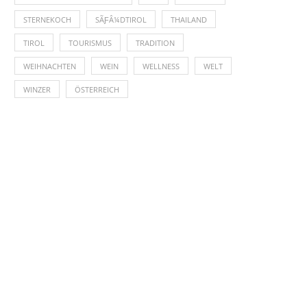
STERNEKOCH
SÃƑÂ¼DTIROL
THAILAND
TIROL
TOURISMUS
TRADITION
WEIHNACHTEN
WEIN
WELLNESS
WELT
WINZER
ÖSTERREICH