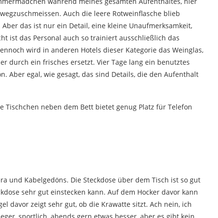
Zimmermädchen während meines gesamten Aufenthaltes, hier
 wegzuschmeissen. Auch die leere Rotweinflasche blieb
. Aber das ist nur ein Detail, eine kleine Unaufmerksamkeit,
ht ist das Personal auch so trainiert ausschließlich das
Dennoch wird in anderen Hotels dieser Kategorie das Weinglas,
 durch ein frisches ersetzt. Vier Tage lang ein benutztes
. Aber egal, wie gesagt, das sind Details, die den Aufenthalt
ne Tischchen neben dem Bett bietet genug Platz für Telefon
 und Kabelgedöns. Die Steckdose über dem Tisch ist so gut
ckdose sehr gut einstecken kann. Auf dem Hocker davor kann
el davor zeigt sehr gut, ob die Krawatte sitzt. Ach nein, ich
leger, sportlich, abends gern etwas besser, aber es gibt kein