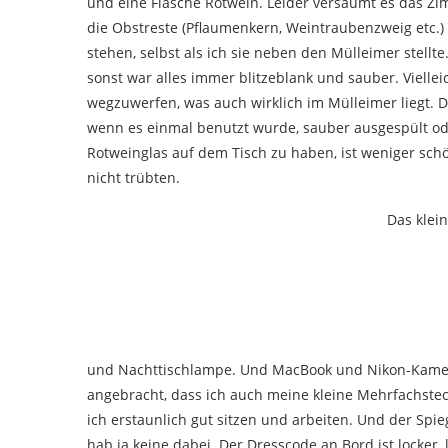
und eine Flasche Rotwein. Leider versäumt es das 
die Obstreste (Pflaumenkern, Weintraubenzweig etc.)
stehen, selbst als ich sie neben den Mülleimer stellte
sonst war alles immer blitzeblank und sauber. Vielleic
wegzuwerfen, was auch wirklich im Mülleimer liegt. 
wenn es einmal benutzt wurde, sauber ausgespült oder
Rotweinglas auf dem Tisch zu haben, ist weniger schön
nicht trübten.
Das klei
und Nachttischlampe. Und MacBook und Nikon-Kamera
angebracht, dass ich auch meine kleine Mehrfachste
ich erstaunlich gut sitzen und arbeiten. Und der Spieg
hab ja keine dabei. Der Dresscode an Bord ist locker, 