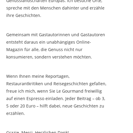
Genusslandschaften Europas. Ich besuche Orte,
spreche mit den Menschen dahinter und erzähle
ihre Geschichten.
Gemeinsam mit Gastautorinnen und Gastautoren
entsteht daraus ein unabhängiges Online-
Magazin für alle, die Genuss nicht nur
konsumieren, sondern verstehen möchten.
Wenn Ihnen meine Reportagen,
Restaurantkritiken und Reisegeschichten gefallen,
freue ich mich, wenn Sie Le Gourmand freiwillig
auf einen Espresso einladen. Jeder Beitrag – ob 3,
5 oder 20 Euro – hilft dabei, neue Geschichten zu
erzählen.
Grazie. Merci. Herzlichen Dank!