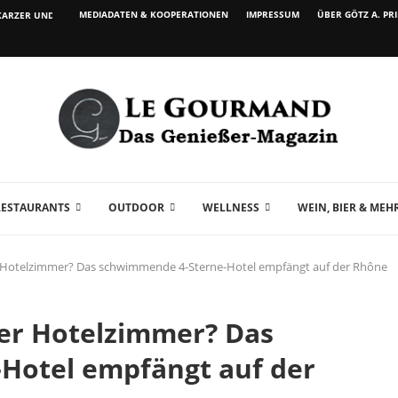
MEDIADATEN & KOOPERATIONEN
IMPRESSUM
ÜBER GÖTZ A. PR
ARZER UND WEIN...
RESTAURANTS
OUTDOOR
WELLNESS
WEIN, BIER & MEH
er Hotelzimmer? Das schwimmende 4-Sterne-Hotel empfängt auf der Rhône
der Hotelzimmer? Das
Hotel empfängt auf der