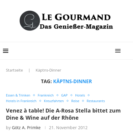
Startseite
|
Käptns-Dinner
TAG:
KÄPTNS-DINNER
Essen & Trinken
Frankreich
GAP
Hotels
Hotels in Frankreich
Kreuzfahrten
Reise
Restaurants
Venez à table! Die A-Rosa Stella bittet zum
Dine & Wine auf der Rhône
by
Götz A. Primke
21. November 2012