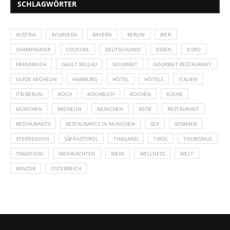
SCHLAGWÖRTER
AUSTRIA
AYURVEDA
BAYERN
BERLIN
BIER
CHAMPAGNER
COCKTAIL
DEUTSCHLAND
ESSEN
EURO
FRANKREICH
GAULT-MILLAU
GOURMET
GOURMET-RESTAURANT
GUIDE MICHELIN
HAMBURG
HOTEL
HOTELS
ITALIEN
ITB BERLIN
KOCH
KOCHBUCH
KOCHEN
KÜCHE
MÜNCHEN
MICHELIN
MÜNCHEN
REISE
RESTAURANT
RESTAURANTS
RESTAURANTS IN MÜNCHEN
SEX
SOMMER
STERNEKOCH
SÃƑÂ¼DTIROL
THAILAND
TIROL
TOURISMUS
TRADITION
WEIHNACHTEN
WEIN
WELLNESS
WELT
WINZER
ÖSTERREICH