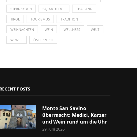
STERNEKOCH
SÃƑÂ¼DTIROL
THAILAND
TIROL
TOURISMUS
TRADITION
WEIHNACHTEN
WEIN
WELLNESS
WELT
WINZER
ÖSTERREICH
RECENT POSTS
Monte San Savino
überrascht: Medici, Karzer
und Wein rund um die Uhr
29. Juni 2026