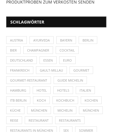
PRODUKTPROBEN ZUM VERKOSTEN SENDEN
SCHLAGWÖRTER
AUSTRIA
AYURVEDA
BAYERN
BERLIN
BIER
CHAMPAGNER
COCKTAIL
DEUTSCHLAND
ESSEN
EURO
FRANKREICH
GAULT-MILLAU
GOURMET
GOURMET-RESTAURANT
GUIDE MICHELIN
HAMBURG
HOTEL
HOTELS
ITALIEN
ITB BERLIN
KOCH
KOCHBUCH
KOCHEN
KÜCHE
MÜNCHEN
MICHELIN
MÜNCHEN
REISE
RESTAURANT
RESTAURANTS
RESTAURANTS IN MÜNCHEN
SEX
SOMMER