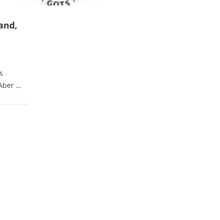
and,
s
Aber …