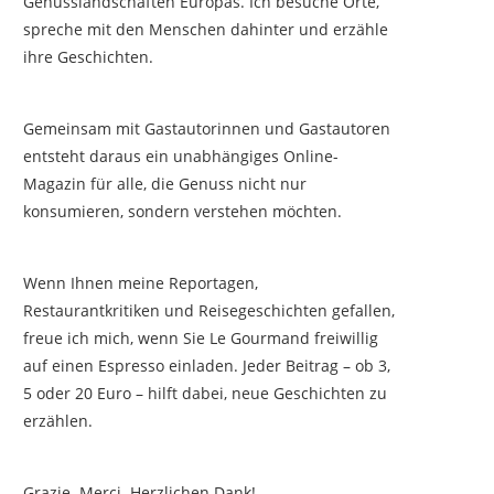
Genusslandschaften Europas. Ich besuche Orte,
spreche mit den Menschen dahinter und erzähle
ihre Geschichten.
Gemeinsam mit Gastautorinnen und Gastautoren
entsteht daraus ein unabhängiges Online-
Magazin für alle, die Genuss nicht nur
konsumieren, sondern verstehen möchten.
Wenn Ihnen meine Reportagen,
Restaurantkritiken und Reisegeschichten gefallen,
freue ich mich, wenn Sie Le Gourmand freiwillig
auf einen Espresso einladen. Jeder Beitrag – ob 3,
5 oder 20 Euro – hilft dabei, neue Geschichten zu
erzählen.
Grazie. Merci. Herzlichen Dank!