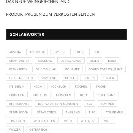
DAS NEUE WEINGRIECHENLAND
PRODUKTPROBEN ZUM VERKOSTEN SENDEN
SCHLAGWÖRTER
AUSTRIA
AYURVEDA
BAYERN
BERLIN
BIER
CHAMPAGNER
COCKTAIL
DEUTSCHLAND
ESSEN
EURO
FRANKREICH
GAULT-MILLAU
GOURMET
GOURMET-RESTAURANT
GUIDE MICHELIN
HAMBURG
HOTEL
HOTELS
ITALIEN
ITB BERLIN
KOCH
KOCHBUCH
KOCHEN
KÜCHE
MÜNCHEN
MICHELIN
MÜNCHEN
REISE
RESTAURANT
RESTAURANTS
RESTAURANTS IN MÜNCHEN
SEX
SOMMER
STERNEKOCH
SÃƑÂ¼DTIROL
THAILAND
TIROL
TOURISMUS
TRADITION
WEIHNACHTEN
WEIN
WELLNESS
WELT
WINZER
ÖSTERREICH