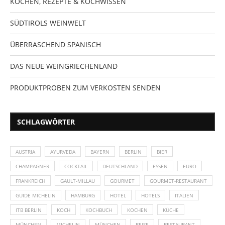
KOCHEN, REZEPTE & KOCHWISSEN
SÜDTIROLS WEINWELT
ÜBERRASCHEND SPANISCH
DAS NEUE WEINGRIECHENLAND
PRODUKTPROBEN ZUM VERKOSTEN SENDEN
SCHLAGWÖRTER
AUSTRIA
AYURVEDA
BAYERN
BERLIN
BIER
CHAMPAGNER
COCKTAIL
DEUTSCHLAND
ESSEN
EURO
FRANKREICH
GAULT-MILLAU
GOURMET
GOURMET-RESTAURANT
GUIDE MICHELIN
HAMBURG
HOTEL
HOTELS
ITALIEN
ITB BERLIN
KOCH
KOCHBUCH
KOCHEN
KÜCHE
MÜNCHEN
MICHELIN
MÜNCHEN
REISE
RESTAURANT