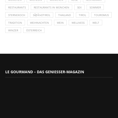
RESTAURANTS
RESTAURANTS IN MÜNCHEN
SEX
SOMMER
STERNEKOCH
SÃƑÂ¼DTIROL
THAILAND
TIROL
TOURISMUS
TRADITION
WEIHNACHTEN
WEIN
WELLNESS
WELT
WINZER
ÖSTERREICH
LE GOURMAND – DAS GENIESSER-MAGAZIN