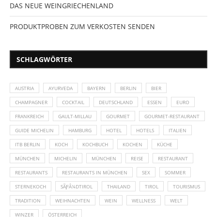
DAS NEUE WEINGRIECHENLAND
PRODUKTPROBEN ZUM VERKOSTEN SENDEN
SCHLAGWÖRTER
AUSTRIA
AYURVEDA
BAYERN
BERLIN
BIER
CHAMPAGNER
COCKTAIL
DEUTSCHLAND
ESSEN
EURO
FRANKREICH
GAULT-MILLAU
GOURMET
GOURMET-RESTAURANT
GUIDE MICHELIN
HAMBURG
HOTEL
HOTELS
ITALIEN
ITB BERLIN
KOCH
KOCHBUCH
KOCHEN
KÜCHE
MÜNCHEN
MICHELIN
MÜNCHEN
REISE
RESTAURANT
RESTAURANTS
RESTAURANTS IN MÜNCHEN
SEX
SOMMER
STERNEKOCH
SÃƑÂ¼DTIROL
THAILAND
TIROL
TOURISMUS
TRADITION
WEIHNACHTEN
WEIN
WELLNESS
WELT
WINZER
ÖSTERREICH