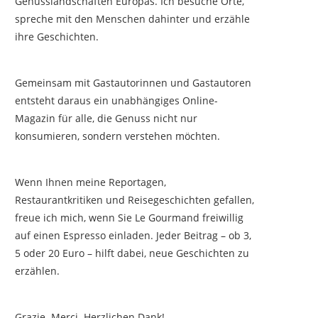
Genusslandschaften Europas. Ich besuche Orte,
spreche mit den Menschen dahinter und erzähle
ihre Geschichten.
Gemeinsam mit Gastautorinnen und Gastautoren
entsteht daraus ein unabhängiges Online-
Magazin für alle, die Genuss nicht nur
konsumieren, sondern verstehen möchten.
Wenn Ihnen meine Reportagen,
Restaurantkritiken und Reisegeschichten gefallen,
freue ich mich, wenn Sie Le Gourmand freiwillig
auf einen Espresso einladen. Jeder Beitrag – ob 3,
5 oder 20 Euro – hilft dabei, neue Geschichten zu
erzählen.
Grazie. Merci. Herzlichen Dank!