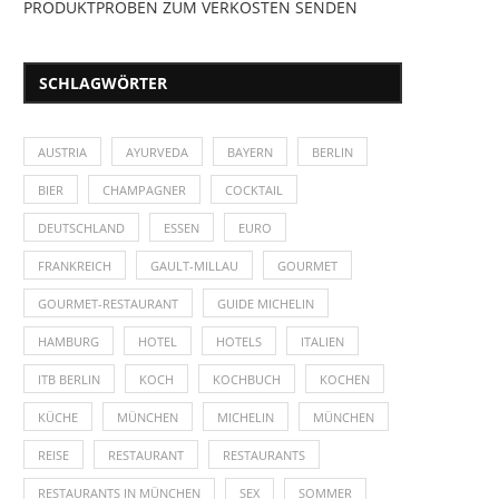
PRODUKTPROBEN ZUM VERKOSTEN SENDEN
SCHLAGWÖRTER
AUSTRIA
AYURVEDA
BAYERN
BERLIN
BIER
CHAMPAGNER
COCKTAIL
DEUTSCHLAND
ESSEN
EURO
FRANKREICH
GAULT-MILLAU
GOURMET
GOURMET-RESTAURANT
GUIDE MICHELIN
HAMBURG
HOTEL
HOTELS
ITALIEN
ITB BERLIN
KOCH
KOCHBUCH
KOCHEN
KÜCHE
MÜNCHEN
MICHELIN
MÜNCHEN
REISE
RESTAURANT
RESTAURANTS
RESTAURANTS IN MÜNCHEN
SEX
SOMMER