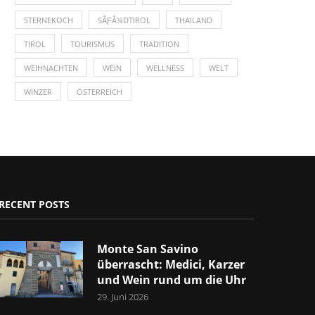
STERNEKOCH
SÃƑÂ¼DTIROL
THAILAND
TIROL
TOURISMUS
TRADITION
WEIHNACHTEN
WEIN
WELLNESS
WELT
WINZER
ÖSTERREICH
RECENT POSTS
Monte San Savino
überrascht: Medici, Karzer
und Wein rund um die Uhr
29. Juni 2026