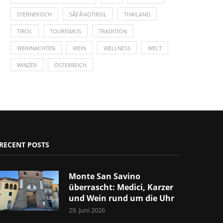
STERNEKOCH
SÃƑÂ¼DTIROL
THAILAND
TIROL
TOURISMUS
TRADITION
WEIHNACHTEN
WEIN
WELLNESS
WELT
WINZER
ÖSTERREICH
RECENT POSTS
Monte San Savino
überrascht: Medici, Karzer
und Wein rund um die Uhr
29. Juni 2026