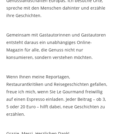
Genusslandschaften Europas. Ich besuche Orte,
spreche mit den Menschen dahinter und erzähle
ihre Geschichten.
Gemeinsam mit Gastautorinnen und Gastautoren
entsteht daraus ein unabhängiges Online-
Magazin für alle, die Genuss nicht nur
konsumieren, sondern verstehen möchten.
Wenn Ihnen meine Reportagen,
Restaurantkritiken und Reisegeschichten gefallen,
freue ich mich, wenn Sie Le Gourmand freiwillig
auf einen Espresso einladen. Jeder Beitrag – ob 3,
5 oder 20 Euro – hilft dabei, neue Geschichten zu
erzählen.
Grazie. Merci. Herzlichen Dank!