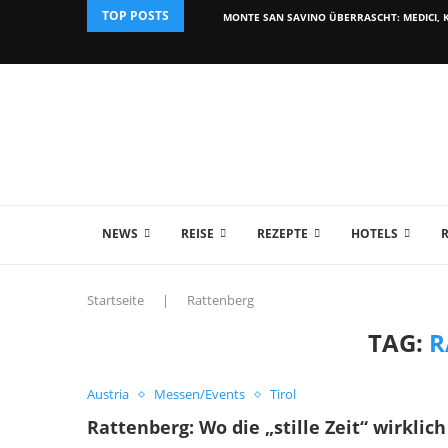
TOP POSTS
MONTE SAN SAVINO ÜBERRASCHT: MEDICI, K
NEWS
REISE
REZEPTE
HOTELS
Startseite
|
Rattenberg
TAG:
R
Austria
Messen/Events
Tirol
Rattenberg: Wo die „stille Zeit“ wirklic