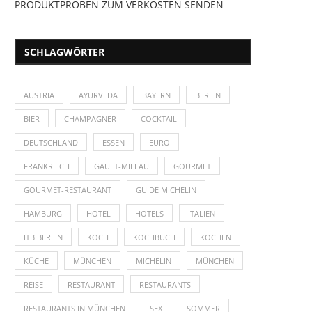
PRODUKTPROBEN ZUM VERKOSTEN SENDEN
SCHLAGWÖRTER
AUSTRIA
AYURVEDA
BAYERN
BERLIN
BIER
CHAMPAGNER
COCKTAIL
DEUTSCHLAND
ESSEN
EURO
FRANKREICH
GAULT-MILLAU
GOURMET
GOURMET-RESTAURANT
GUIDE MICHELIN
HAMBURG
HOTEL
HOTELS
ITALIEN
ITB BERLIN
KOCH
KOCHBUCH
KOCHEN
KÜCHE
MÜNCHEN
MICHELIN
MÜNCHEN
REISE
RESTAURANT
RESTAURANTS
RESTAURANTS IN MÜNCHEN
SEX
SOMMER