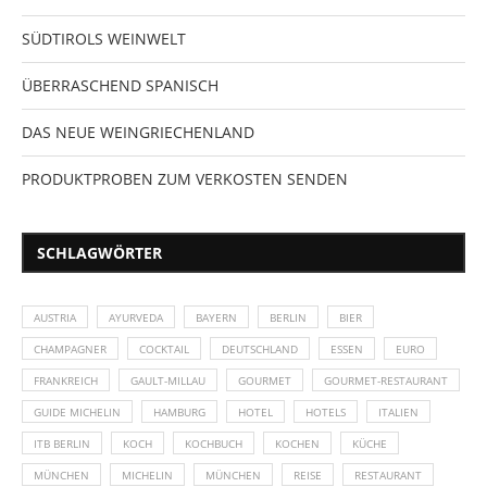
SÜDTIROLS WEINWELT
ÜBERRASCHEND SPANISCH
DAS NEUE WEINGRIECHENLAND
PRODUKTPROBEN ZUM VERKOSTEN SENDEN
SCHLAGWÖRTER
AUSTRIA
AYURVEDA
BAYERN
BERLIN
BIER
CHAMPAGNER
COCKTAIL
DEUTSCHLAND
ESSEN
EURO
FRANKREICH
GAULT-MILLAU
GOURMET
GOURMET-RESTAURANT
GUIDE MICHELIN
HAMBURG
HOTEL
HOTELS
ITALIEN
ITB BERLIN
KOCH
KOCHBUCH
KOCHEN
KÜCHE
MÜNCHEN
MICHELIN
MÜNCHEN
REISE
RESTAURANT