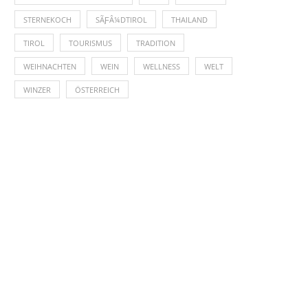
STERNEKOCH
SÃƑÂ¼DTIROL
THAILAND
TIROL
TOURISMUS
TRADITION
WEIHNACHTEN
WEIN
WELLNESS
WELT
WINZER
ÖSTERREICH