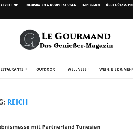
MEDIADATEN & KOOPERATIONEN
IMPRESSUM
ÜBER GÖTZ A. PR
ARZER UND WEIN...
RESTAURANTS
OUTDOOR
WELLNESS
WEIN, BIER & MEH
G:
REICH
rlebnismesse mit Partnerland Tunesien