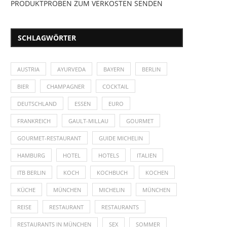
PRODUKTPROBEN ZUM VERKOSTEN SENDEN
SCHLAGWÖRTER
AUSTRIA
AYURVEDA
BAYERN
BERLIN
BIER
CHAMPAGNER
COCKTAIL
DEUTSCHLAND
ESSEN
EURO
FRANKREICH
GAULT-MILLAU
GOURMET
GOURMET-RESTAURANT
GUIDE MICHELIN
HAMBURG
HOTEL
HOTELS
ITALIEN
ITB BERLIN
KOCH
KOCHBUCH
KOCHEN
KÜCHE
MÜNCHEN
MICHELIN
MÜNCHEN
REISE
RESTAURANT
RESTAURANTS
RESTAURANTS IN MÜNCHEN
SEX
SOMMER