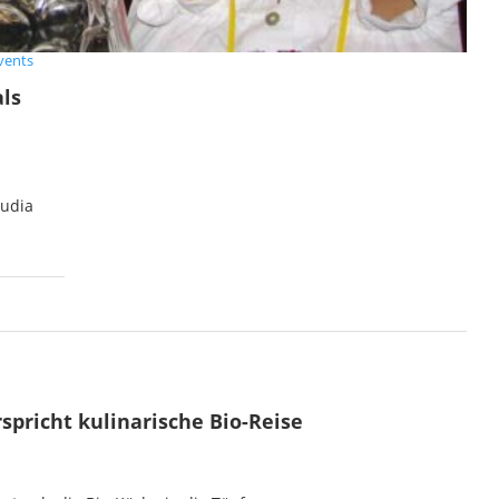
vents
als
audia
spricht kulinarische Bio-Reise