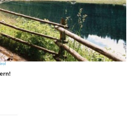
irol
ern!