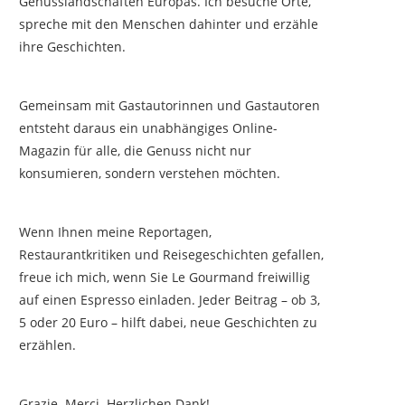
Genusslandschaften Europas. Ich besuche Orte,
spreche mit den Menschen dahinter und erzähle
ihre Geschichten.
Gemeinsam mit Gastautorinnen und Gastautoren
entsteht daraus ein unabhängiges Online-
Magazin für alle, die Genuss nicht nur
konsumieren, sondern verstehen möchten.
Wenn Ihnen meine Reportagen,
Restaurantkritiken und Reisegeschichten gefallen,
freue ich mich, wenn Sie Le Gourmand freiwillig
auf einen Espresso einladen. Jeder Beitrag – ob 3,
5 oder 20 Euro – hilft dabei, neue Geschichten zu
erzählen.
Grazie. Merci. Herzlichen Dank!