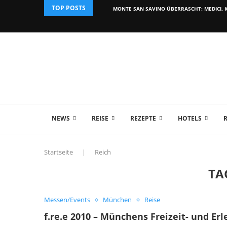
TOP POSTS
MONTE SAN SAVINO ÜBERRASCHT: MEDICI, K
NEWS
REISE
REZEPTE
HOTELS
Startseite
|
Reich
TA
Messen/Events
München
Reise
f.re.e 2010 – Münchens Freizeit- und E