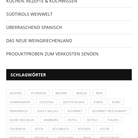
KOCHEN, REZEPTE & KOCHWISSEN
SÜDTIROLS WEINWELT
ÜBERRASCHEND SPANISCH
DAS NEUE WEINGRIECHENLAND
PRODUKTPROBEN ZUM VERKOSTEN SENDEN
SCHLAGWÖRTER
AUSTRIA
AYURVEDA
BAYERN
BERLIN
BIER
CHAMPAGNER
COCKTAIL
DEUTSCHLAND
ESSEN
EURO
FRANKREICH
GAULT-MILLAU
GOURMET
GOURMET-RESTAURANT
GUIDE MICHELIN
HAMBURG
HOTEL
HOTELS
ITALIEN
ITB BERLIN
KOCH
KOCHBUCH
KOCHEN
KÜCHE
MÜNCHEN
MICHELIN
MÜNCHEN
REISE
RESTAURANT