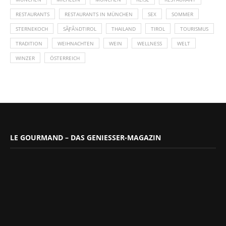
RESTAURANTS
RESTAURANTS IN MÜNCHEN
SEX
SOMMER
STERNEKOCH
SÃƑÂ¼DTIROL
THAILAND
TIROL
TOURISMUS
TRADITION
WEIHNACHTEN
WEIN
WELLNESS
WELT
WINZER
ÖSTERREICH
LE GOURMAND – DAS GENIESSER-MAGAZIN