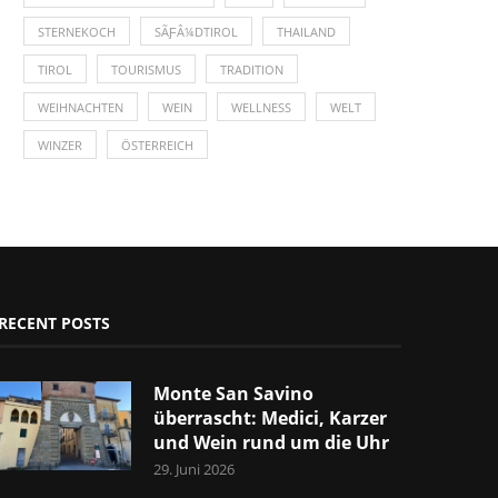
STERNEKOCH
SÃƑÂ¼DTIROL
THAILAND
TIROL
TOURISMUS
TRADITION
WEIHNACHTEN
WEIN
WELLNESS
WELT
WINZER
ÖSTERREICH
RECENT POSTS
Monte San Savino
überrascht: Medici, Karzer
und Wein rund um die Uhr
29. Juni 2026