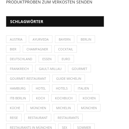
PRODUKTPROBEN ZUM VERKOSTEN SENDEN
SCHLAGWÖRTER
AUSTRIA
AYURVEDA
BAYERN
BERLIN
BIER
CHAMPAGNER
COCKTAIL
DEUTSCHLAND
ESSEN
EURO
FRANKREICH
GAULT-MILLAU
GOURMET
GOURMET-RESTAURANT
GUIDE MICHELIN
HAMBURG
HOTEL
HOTELS
ITALIEN
ITB BERLIN
KOCH
KOCHBUCH
KOCHEN
KÜCHE
MÜNCHEN
MICHELIN
MÜNCHEN
REISE
RESTAURANT
RESTAURANTS
RESTAURANTS IN MÜNCHEN
SEX
SOMMER