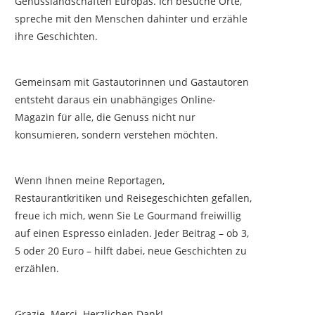
Genusslandschaften Europas. Ich besuche Orte,
spreche mit den Menschen dahinter und erzähle
ihre Geschichten.
Gemeinsam mit Gastautorinnen und Gastautoren
entsteht daraus ein unabhängiges Online-
Magazin für alle, die Genuss nicht nur
konsumieren, sondern verstehen möchten.
Wenn Ihnen meine Reportagen,
Restaurantkritiken und Reisegeschichten gefallen,
freue ich mich, wenn Sie Le Gourmand freiwillig
auf einen Espresso einladen. Jeder Beitrag – ob 3,
5 oder 20 Euro – hilft dabei, neue Geschichten zu
erzählen.
Grazie. Merci. Herzlichen Dank!