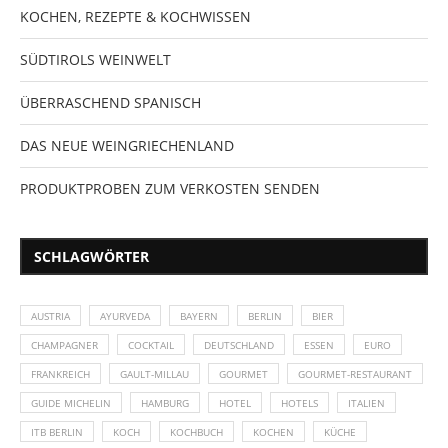
KOCHEN, REZEPTE & KOCHWISSEN
SÜDTIROLS WEINWELT
ÜBERRASCHEND SPANISCH
DAS NEUE WEINGRIECHENLAND
PRODUKTPROBEN ZUM VERKOSTEN SENDEN
SCHLAGWÖRTER
AUSTRIA
AYURVEDA
BAYERN
BERLIN
BIER
CHAMPAGNER
COCKTAIL
DEUTSCHLAND
ESSEN
EURO
FRANKREICH
GAULT-MILLAU
GOURMET
GOURMET-RESTAURANT
GUIDE MICHELIN
HAMBURG
HOTEL
HOTELS
ITALIEN
ITB BERLIN
KOCH
KOCHBUCH
KOCHEN
KÜCHE