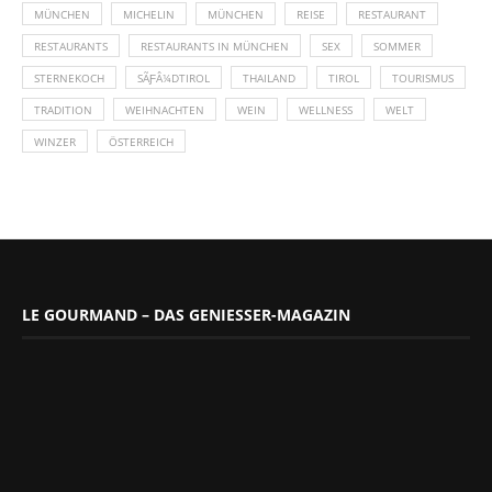
MÜNCHEN
MICHELIN
MÜNCHEN
REISE
RESTAURANT
RESTAURANTS
RESTAURANTS IN MÜNCHEN
SEX
SOMMER
STERNEKOCH
SÃƑÂ¼DTIROL
THAILAND
TIROL
TOURISMUS
TRADITION
WEIHNACHTEN
WEIN
WELLNESS
WELT
WINZER
ÖSTERREICH
LE GOURMAND – DAS GENIESSER-MAGAZIN