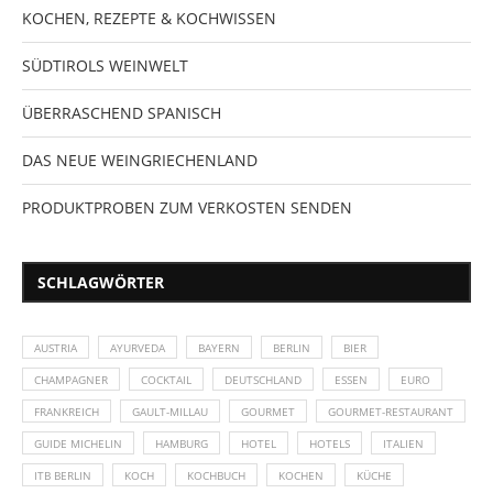
KOCHEN, REZEPTE & KOCHWISSEN
SÜDTIROLS WEINWELT
ÜBERRASCHEND SPANISCH
DAS NEUE WEINGRIECHENLAND
PRODUKTPROBEN ZUM VERKOSTEN SENDEN
SCHLAGWÖRTER
AUSTRIA
AYURVEDA
BAYERN
BERLIN
BIER
CHAMPAGNER
COCKTAIL
DEUTSCHLAND
ESSEN
EURO
FRANKREICH
GAULT-MILLAU
GOURMET
GOURMET-RESTAURANT
GUIDE MICHELIN
HAMBURG
HOTEL
HOTELS
ITALIEN
ITB BERLIN
KOCH
KOCHBUCH
KOCHEN
KÜCHE