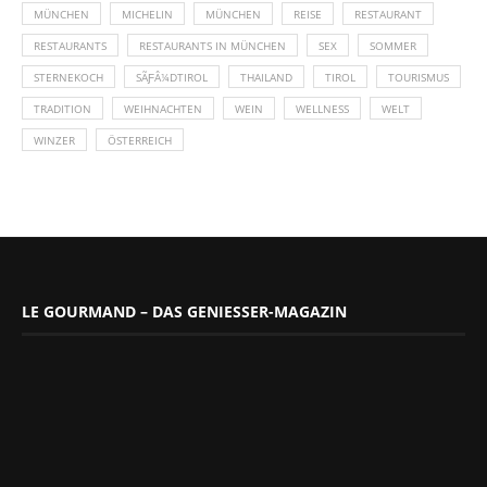
MÜNCHEN
MICHELIN
MÜNCHEN
REISE
RESTAURANT
RESTAURANTS
RESTAURANTS IN MÜNCHEN
SEX
SOMMER
STERNEKOCH
SÃƑÂ¼DTIROL
THAILAND
TIROL
TOURISMUS
TRADITION
WEIHNACHTEN
WEIN
WELLNESS
WELT
WINZER
ÖSTERREICH
LE GOURMAND – DAS GENIESSER-MAGAZIN