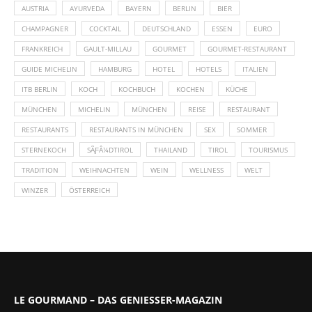
AUSTRIA
AYURVEDA
BAYERN
BERLIN
BIER
CHAMPAGNER
COCKTAIL
DEUTSCHLAND
ESSEN
EURO
FRANKREICH
GAULT-MILLAU
GOURMET
GOURMET-RESTAURANT
GUIDE MICHELIN
HAMBURG
HOTEL
HOTELS
ITALIEN
ITB BERLIN
KOCH
KOCHBUCH
KOCHEN
KÜCHE
MÜNCHEN
MICHELIN
MÜNCHEN
REISE
RESTAURANT
RESTAURANTS
RESTAURANTS IN MÜNCHEN
SEX
SOMMER
STERNEKOCH
SÃƑÂ¼DTIROL
THAILAND
TIROL
TOURISMUS
TRADITION
WEIHNACHTEN
WEIN
WELLNESS
WELT
WINZER
ÖSTERREICH
LE GOURMAND – DAS GENIESSER-MAGAZIN