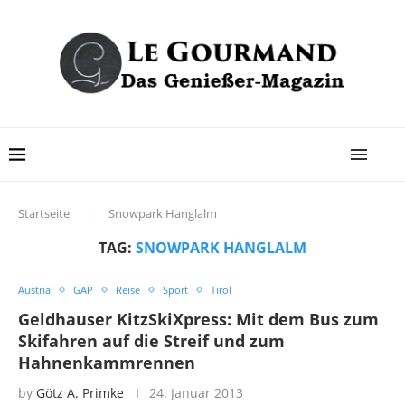
Startseite
|
Snowpark Hanglalm
TAG:
SNOWPARK HANGLALM
Austria
GAP
Reise
Sport
Tirol
Geldhauser KitzSkiXpress: Mit dem Bus zum
Skifahren auf die Streif und zum
Hahnenkammrennen
by
Götz A. Primke
24. Januar 2013