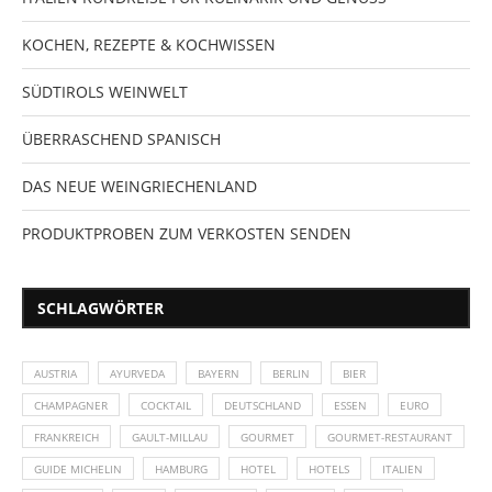
KOCHEN, REZEPTE & KOCHWISSEN
SÜDTIROLS WEINWELT
ÜBERRASCHEND SPANISCH
DAS NEUE WEINGRIECHENLAND
PRODUKTPROBEN ZUM VERKOSTEN SENDEN
SCHLAGWÖRTER
AUSTRIA
AYURVEDA
BAYERN
BERLIN
BIER
CHAMPAGNER
COCKTAIL
DEUTSCHLAND
ESSEN
EURO
FRANKREICH
GAULT-MILLAU
GOURMET
GOURMET-RESTAURANT
GUIDE MICHELIN
HAMBURG
HOTEL
HOTELS
ITALIEN