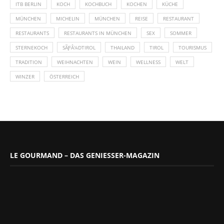
ITB BERLIN
KOCH
KOCHBUCH
KOCHEN
KÜCHE
MÜNCHEN
MICHELIN
MÜNCHEN
REISE
RESTAURANT
RESTAURANTS
RESTAURANTS IN MÜNCHEN
SEX
SOMMER
STERNEKOCH
SÃƑÂ¼DTIROL
THAILAND
TIROL
TOURISMUS
TRADITION
WEIHNACHTEN
WEIN
WELLNESS
WELT
WINZER
ÖSTERREICH
LE GOURMAND – DAS GENIESSER-MAGAZIN