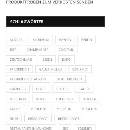
PRODUKTPROBEN ZUM VERKOSTEN SENDEN
SCHLAGWÖRTER
AUSTRIA
AYURVEDA
BAYERN
BERLIN
BIER
CHAMPAGNER
COCKTAIL
DEUTSCHLAND
ESSEN
EURO
FRANKREICH
GAULT-MILLAU
GOURMET
GOURMET-RESTAURANT
GUIDE MICHELIN
HAMBURG
HOTEL
HOTELS
ITALIEN
ITB BERLIN
KOCH
KOCHBUCH
KOCHEN
KÜCHE
MÜNCHEN
MICHELIN
MÜNCHEN
REISE
RESTAURANT
RESTAURANTS
RESTAURANTS IN MÜNCHEN
SEX
SOMMER