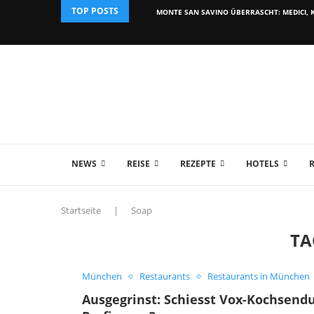
TOP POSTS
MONTE SAN SAVINO ÜBERRASCHT: MEDICI, K
NEWS
REISE
REZEPTE
HOTELS
Startseite
|
Soap
TA
München
Restaurants
Restaurants in München
Ausgegrinst: Schiesst Vox-Kochsend