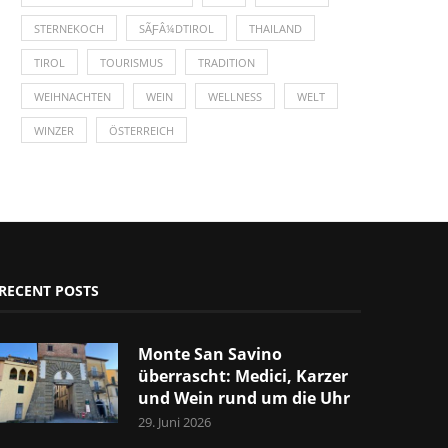
STERNEKOCH
SÃƑÂ¼DTIROL
THAILAND
TIROL
TOURISMUS
TRADITION
WEIHNACHTEN
WEIN
WELLNESS
WELT
WINZER
ÖSTERREICH
RECENT POSTS
Monte San Savino
überrascht: Medici, Karzer
und Wein rund um die Uhr
29. Juni 2026