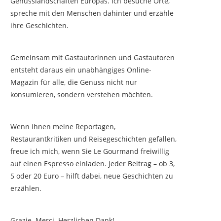
Genusslandschaften Europas. Ich besuche Orte,
spreche mit den Menschen dahinter und erzähle
ihre Geschichten.
Gemeinsam mit Gastautorinnen und Gastautoren
entsteht daraus ein unabhängiges Online-
Magazin für alle, die Genuss nicht nur
konsumieren, sondern verstehen möchten.
Wenn Ihnen meine Reportagen,
Restaurantkritiken und Reisegeschichten gefallen,
freue ich mich, wenn Sie Le Gourmand freiwillig
auf einen Espresso einladen. Jeder Beitrag – ob 3,
5 oder 20 Euro – hilft dabei, neue Geschichten zu
erzählen.
Grazie. Merci. Herzlichen Dank!