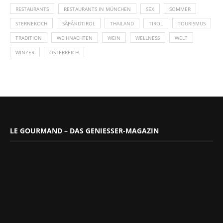
RESTAURANTS
RESTAURANTS IN MÜNCHEN
SEX
SOMMER
STERNEKOCH
SÃƑÂ¼DTIROL
THAILAND
TIROL
TOURISMUS
TRADITION
WEIHNACHTEN
WEIN
WELLNESS
WELT
WINZER
ÖSTERREICH
LE GOURMAND – DAS GENIESSER-MAGAZIN