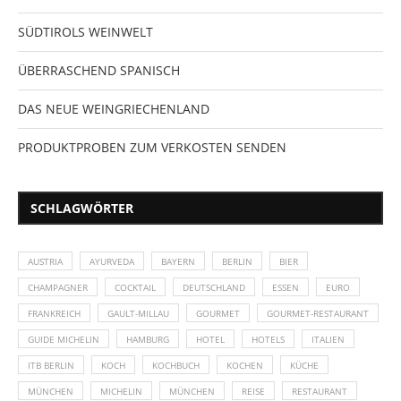
SÜDTIROLS WEINWELT
ÜBERRASCHEND SPANISCH
DAS NEUE WEINGRIECHENLAND
PRODUKTPROBEN ZUM VERKOSTEN SENDEN
SCHLAGWÖRTER
AUSTRIA
AYURVEDA
BAYERN
BERLIN
BIER
CHAMPAGNER
COCKTAIL
DEUTSCHLAND
ESSEN
EURO
FRANKREICH
GAULT-MILLAU
GOURMET
GOURMET-RESTAURANT
GUIDE MICHELIN
HAMBURG
HOTEL
HOTELS
ITALIEN
ITB BERLIN
KOCH
KOCHBUCH
KOCHEN
KÜCHE
MÜNCHEN
MICHELIN
MÜNCHEN
REISE
RESTAURANT