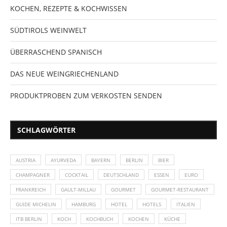
KOCHEN, REZEPTE & KOCHWISSEN
SÜDTIROLS WEINWELT
ÜBERRASCHEND SPANISCH
DAS NEUE WEINGRIECHENLAND
PRODUKTPROBEN ZUM VERKOSTEN SENDEN
SCHLAGWÖRTER
AUSTRIA
AYURVEDA
BAYERN
BERLIN
BIER
CHAMPAGNER
COCKTAIL
DEUTSCHLAND
ESSEN
EURO
FRANKREICH
GAULT-MILLAU
GOURMET
GOURMET-RESTAURANT
GUIDE MICHELIN
HAMBURG
HOTEL
HOTELS
ITALIEN
ITB BERLIN
KOCH
KOCHBUCH
KOCHEN
KÜCHE