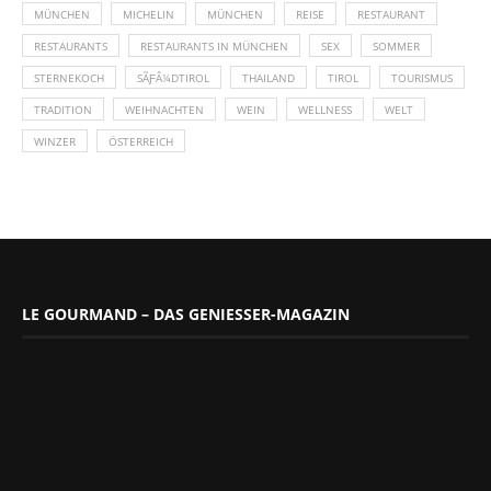
MÜNCHEN
MICHELIN
MÜNCHEN
REISE
RESTAURANT
RESTAURANTS
RESTAURANTS IN MÜNCHEN
SEX
SOMMER
STERNEKOCH
SÃƑÂ¼DTIROL
THAILAND
TIROL
TOURISMUS
TRADITION
WEIHNACHTEN
WEIN
WELLNESS
WELT
WINZER
ÖSTERREICH
LE GOURMAND – DAS GENIESSER-MAGAZIN