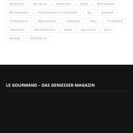
MÜNCHEN
MICHELIN
MÜNCHEN
REISE
RESTAURANT
RESTAURANTS
RESTAURANTS IN MÜNCHEN
SEX
SOMMER
STERNEKOCH
SÃƑÂ¼DTIROL
THAILAND
TIROL
TOURISMUS
TRADITION
WEIHNACHTEN
WEIN
WELLNESS
WELT
WINZER
ÖSTERREICH
LE GOURMAND – DAS GENIESSER-MAGAZIN