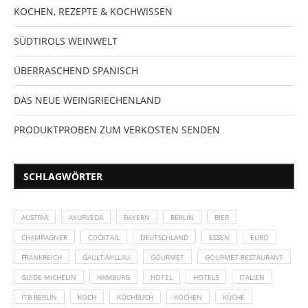
KOCHEN, REZEPTE & KOCHWISSEN
SÜDTIROLS WEINWELT
ÜBERRASCHEND SPANISCH
DAS NEUE WEINGRIECHENLAND
PRODUKTPROBEN ZUM VERKOSTEN SENDEN
SCHLAGWÖRTER
AUSTRIA
AYURVEDA
BAYERN
BERLIN
BIER
CHAMPAGNER
COCKTAIL
DEUTSCHLAND
ESSEN
EURO
FRANKREICH
GAULT-MILLAU
GOURMET
GOURMET-RESTAURANT
GUIDE MICHELIN
HAMBURG
HOTEL
HOTELS
ITALIEN
ITB BERLIN
KOCH
KOCHBUCH
KOCHEN
KÜCHE