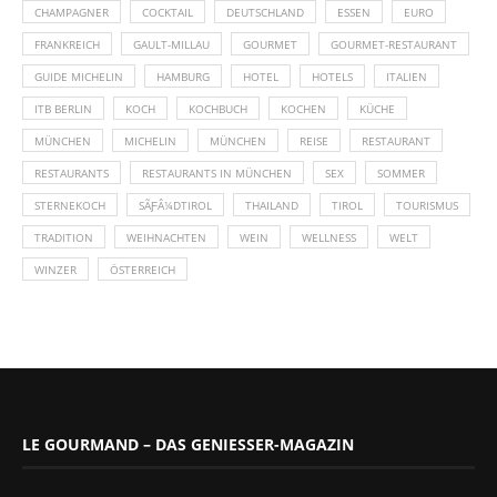
CHAMPAGNER
COCKTAIL
DEUTSCHLAND
ESSEN
EURO
FRANKREICH
GAULT-MILLAU
GOURMET
GOURMET-RESTAURANT
GUIDE MICHELIN
HAMBURG
HOTEL
HOTELS
ITALIEN
ITB BERLIN
KOCH
KOCHBUCH
KOCHEN
KÜCHE
MÜNCHEN
MICHELIN
MÜNCHEN
REISE
RESTAURANT
RESTAURANTS
RESTAURANTS IN MÜNCHEN
SEX
SOMMER
STERNEKOCH
SÃƑÂ¼DTIROL
THAILAND
TIROL
TOURISMUS
TRADITION
WEIHNACHTEN
WEIN
WELLNESS
WELT
WINZER
ÖSTERREICH
LE GOURMAND – DAS GENIESSER-MAGAZIN