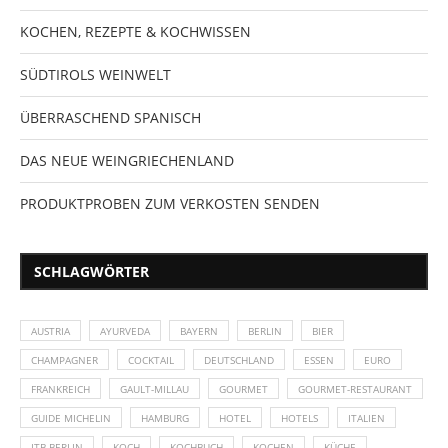
KOCHEN, REZEPTE & KOCHWISSEN
SÜDTIROLS WEINWELT
ÜBERRASCHEND SPANISCH
DAS NEUE WEINGRIECHENLAND
PRODUKTPROBEN ZUM VERKOSTEN SENDEN
SCHLAGWÖRTER
AUSTRIA
AYURVEDA
BAYERN
BERLIN
BIER
CHAMPAGNER
COCKTAIL
DEUTSCHLAND
ESSEN
EURO
FRANKREICH
GAULT-MILLAU
GOURMET
GOURMET-RESTAURANT
GUIDE MICHELIN
HAMBURG
HOTEL
HOTELS
ITALIEN
ITB BERLIN
KOCH
KOCHBUCH
KOCHEN
KÜCHE