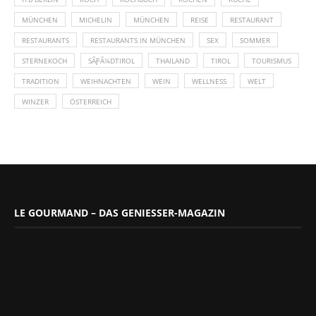
MÜNCHEN
MICHELIN
MÜNCHEN
REISE
RESTAURANT
RESTAURANTS
RESTAURANTS IN MÜNCHEN
SEX
SOMMER
STERNEKOCH
SÃƑÂ¼DTIROL
THAILAND
TIROL
TOURISMUS
TRADITION
WEIHNACHTEN
WEIN
WELLNESS
WELT
WINZER
ÖSTERREICH
LE GOURMAND – DAS GENIESSER-MAGAZIN