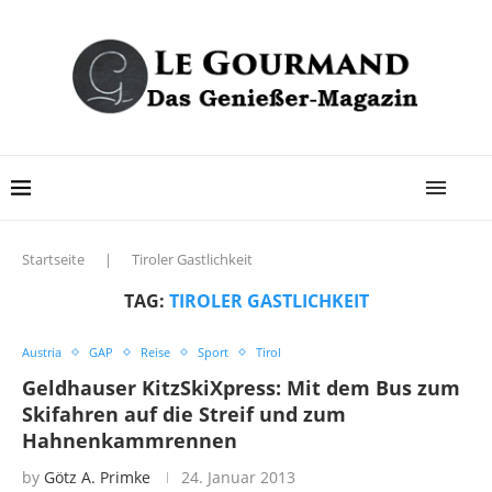
Startseite
|
Tiroler Gastlichkeit
TAG:
TIROLER GASTLICHKEIT
Austria
GAP
Reise
Sport
Tirol
Geldhauser KitzSkiXpress: Mit dem Bus zum
Skifahren auf die Streif und zum
Hahnenkammrennen
by
Götz A. Primke
24. Januar 2013