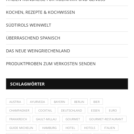
KOCHEN, REZEPTE & KOCHWISSEN
SÜDTIROLS WEINWELT
ÜBERRASCHEND SPANISCH
DAS NEUE WEINGRIECHENLAND
PRODUKTPROBEN ZUM VERKOSTEN SENDEN
SCHLAGWÖRTER
AUSTRIA
AYURVEDA
BAYERN
BERLIN
BIER
CHAMPAGNER
COCKTAIL
DEUTSCHLAND
ESSEN
EURO
FRANKREICH
GAULT-MILLAU
GOURMET
GOURMET-RESTAURANT
GUIDE MICHELIN
HAMBURG
HOTEL
HOTELS
ITALIEN