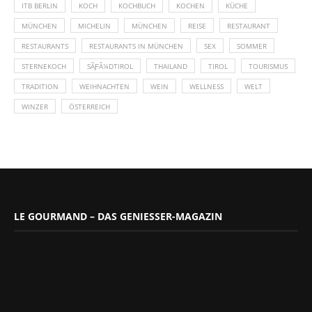
ITB BERLIN
KOCH
KOCHBUCH
KOCHEN
KÜCHE
MÜNCHEN
MICHELIN
MÜNCHEN
REISE
RESTAURANT
RESTAURANTS
RESTAURANTS IN MÜNCHEN
SEX
SOMMER
STERNEKOCH
SÃƑÂ¼DTIROL
THAILAND
TIROL
TOURISMUS
TRADITION
WEIHNACHTEN
WEIN
WELLNESS
WELT
WINZER
ÖSTERREICH
LE GOURMAND – DAS GENIESSER-MAGAZIN