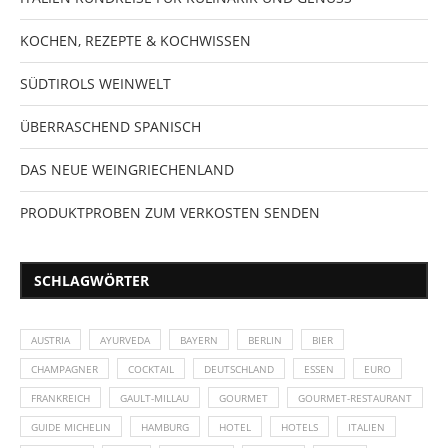
KOCHEN, REZEPTE & KOCHWISSEN
SÜDTIROLS WEINWELT
ÜBERRASCHEND SPANISCH
DAS NEUE WEINGRIECHENLAND
PRODUKTPROBEN ZUM VERKOSTEN SENDEN
SCHLAGWÖRTER
AUSTRIA
AYURVEDA
BAYERN
BERLIN
BIER
CHAMPAGNER
COCKTAIL
DEUTSCHLAND
ESSEN
EURO
FRANKREICH
GAULT-MILLAU
GOURMET
GOURMET-RESTAURANT
GUIDE MICHELIN
HAMBURG
HOTEL
HOTELS
ITALIEN