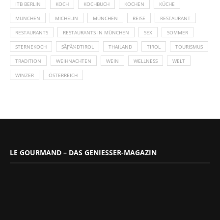
ITB BERLIN
KOCH
KOCHBUCH
KOCHEN
KÜCHE
MÜNCHEN
MICHELIN
MÜNCHEN
REISE
RESTAURANT
RESTAURANTS
RESTAURANTS IN MÜNCHEN
SEX
SOMMER
STERNEKOCH
SÃƑÂ¼DTIROL
THAILAND
TIROL
TOURISMUS
TRADITION
WEIHNACHTEN
WEIN
WELLNESS
WELT
WINZER
ÖSTERREICH
LE GOURMAND – DAS GENIESSER-MAGAZIN