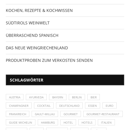
KOCHEN, REZEPTE & KOCHWISSEN
SÜDTIROLS WEINWELT
ÜBERRASCHEND SPANISCH
DAS NEUE WEINGRIECHENLAND
PRODUKTPROBEN ZUM VERKOSTEN SENDEN
SCHLAGWÖRTER
AUSTRIA
AYURVEDA
BAYERN
BERLIN
BIER
CHAMPAGNER
COCKTAIL
DEUTSCHLAND
ESSEN
EURO
FRANKREICH
GAULT-MILLAU
GOURMET
GOURMET-RESTAURANT
GUIDE MICHELIN
HAMBURG
HOTEL
HOTELS
ITALIEN