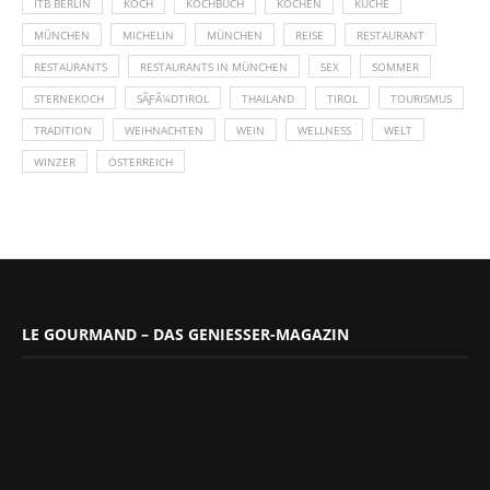
ITB BERLIN
KOCH
KOCHBUCH
KOCHEN
KÜCHE
MÜNCHEN
MICHELIN
MÜNCHEN
REISE
RESTAURANT
RESTAURANTS
RESTAURANTS IN MÜNCHEN
SEX
SOMMER
STERNEKOCH
SÃƑÂ¼DTIROL
THAILAND
TIROL
TOURISMUS
TRADITION
WEIHNACHTEN
WEIN
WELLNESS
WELT
WINZER
ÖSTERREICH
LE GOURMAND – DAS GENIESSER-MAGAZIN