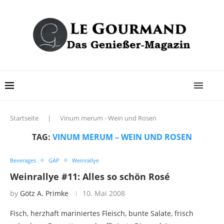
Startseite
|
Vinum merum - Wein und Rosen
TAG:
VINUM MERUM – WEIN UND ROSEN
Beverages
GAP
Weinrallye
Weinrallye #11: Alles so schön Rosé
by
Götz A. Primke
10. Mai 2008
Fisch, herzhaft mariniertes Fleisch, bunte Salate, frisch