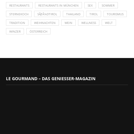
RESTAURANTS
RESTAURANTS IN MÜNCHEN
SEX
SOMMER
STERNEKOCH
SÃƑÂ¼DTIROL
THAILAND
TIROL
TOURISMUS
TRADITION
WEIHNACHTEN
WEIN
WELLNESS
WELT
WINZER
ÖSTERREICH
LE GOURMAND – DAS GENIESSER-MAGAZIN