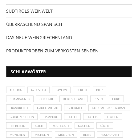
SÜDTIROLS WEINWELT
ÜBERRASCHEND SPANISCH
DAS NEUE WEINGRIECHENLAND
PRODUKTPROBEN ZUM VERKOSTEN SENDEN
SCHLAGWÖRTER
AUSTRIA
AYURVEDA
BAYERN
BERLIN
BIER
CHAMPAGNER
COCKTAIL
DEUTSCHLAND
ESSEN
EURO
FRANKREICH
GAULT-MILLAU
GOURMET
GOURMET-RESTAURANT
GUIDE MICHELIN
HAMBURG
HOTEL
HOTELS
ITALIEN
ITB BERLIN
KOCH
KOCHBUCH
KOCHEN
KÜCHE
MÜNCHEN
MICHELIN
MÜNCHEN
REISE
RESTAURANT