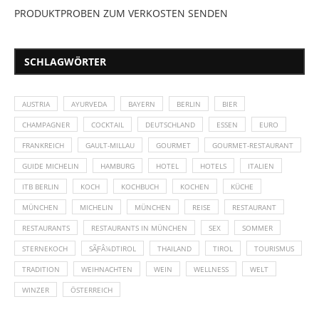
PRODUKTPROBEN ZUM VERKOSTEN SENDEN
SCHLAGWÖRTER
AUSTRIA
AYURVEDA
BAYERN
BERLIN
BIER
CHAMPAGNER
COCKTAIL
DEUTSCHLAND
ESSEN
EURO
FRANKREICH
GAULT-MILLAU
GOURMET
GOURMET-RESTAURANT
GUIDE MICHELIN
HAMBURG
HOTEL
HOTELS
ITALIEN
ITB BERLIN
KOCH
KOCHBUCH
KOCHEN
KÜCHE
MÜNCHEN
MICHELIN
MÜNCHEN
REISE
RESTAURANT
RESTAURANTS
RESTAURANTS IN MÜNCHEN
SEX
SOMMER
STERNEKOCH
SÃƑÂ¼DTIROL
THAILAND
TIROL
TOURISMUS
TRADITION
WEIHNACHTEN
WEIN
WELLNESS
WELT
WINZER
ÖSTERREICH