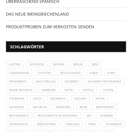
ÜBERRASCHEND SPANISCH
DAS NEUE WEINGRIECHENLAND
PRODUKTPROBEN ZUM VERKOSTEN SENDEN
SCHLAGWÖRTER
AUSTRIA
AYURVEDA
BAYERN
BERLIN
BIER
CHAMPAGNER
COCKTAIL
DEUTSCHLAND
ESSEN
EURO
FRANKREICH
GAULT-MILLAU
GOURMET
GOURMET-RESTAURANT
GUIDE MICHELIN
HAMBURG
HOTEL
HOTELS
ITALIEN
ITB BERLIN
KOCH
KOCHBUCH
KOCHEN
KÜCHE
MÜNCHEN
MICHELIN
MÜNCHEN
REISE
RESTAURANT
RESTAURANTS
RESTAURANTS IN MÜNCHEN
SEX
SOMMER
STERNEKOCH
SÃƑÂ¼DTIROL
THAILAND
TIROL
TOURISMUS