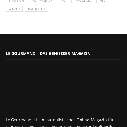
TRADITION
WEIHNACHTEN
WEIN
WELLNESS
WELT
WINZER
ÖSTERREICH
LE GOURMAND – DAS GENIESSER-MAGAZIN
Le Gourmand ist ein journalistisches Online-Magazin für
Genuss, Reisen, Hotels, Restaurants, Wein und Kulinarik.