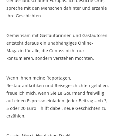
Genusslandschaften Europas. Ich besuche Orte,
spreche mit den Menschen dahinter und erzähle
ihre Geschichten.
Gemeinsam mit Gastautorinnen und Gastautoren
entsteht daraus ein unabhängiges Online-
Magazin für alle, die Genuss nicht nur
konsumieren, sondern verstehen möchten.
Wenn Ihnen meine Reportagen,
Restaurantkritiken und Reisegeschichten gefallen,
freue ich mich, wenn Sie Le Gourmand freiwillig
auf einen Espresso einladen. Jeder Beitrag – ob 3,
5 oder 20 Euro – hilft dabei, neue Geschichten zu
erzählen.
Grazie. Merci. Herzlichen Dank!