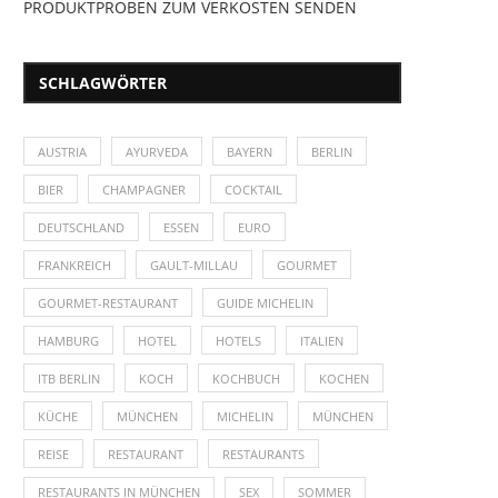
PRODUKTPROBEN ZUM VERKOSTEN SENDEN
SCHLAGWÖRTER
AUSTRIA
AYURVEDA
BAYERN
BERLIN
BIER
CHAMPAGNER
COCKTAIL
DEUTSCHLAND
ESSEN
EURO
FRANKREICH
GAULT-MILLAU
GOURMET
GOURMET-RESTAURANT
GUIDE MICHELIN
HAMBURG
HOTEL
HOTELS
ITALIEN
ITB BERLIN
KOCH
KOCHBUCH
KOCHEN
KÜCHE
MÜNCHEN
MICHELIN
MÜNCHEN
REISE
RESTAURANT
RESTAURANTS
RESTAURANTS IN MÜNCHEN
SEX
SOMMER