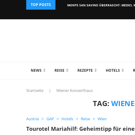
TOP POSTS
MONTE SAN SAVINO ÜBERRASCHT: MEDICI, K
NEWS
REISE
REZEPTE
HOTELS
Startseite
|
Wiener Konzerthaus
TAG:
WIENE
Austria
GAP
Hotels
Reise
Wien
Tourotel Mariahilf: Geheimtipp für ein