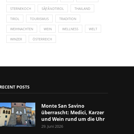
STERNEKOCH
SÃƑÂ¼DTIROL
THAILAND
TIROL
TOURISMUS
TRADITION
WEIHNACHTEN
WEIN
WELLNESS
WELT
WINZER
ÖSTERREICH
RECENT POSTS
Monte San Savino
überrascht: Medici, Karzer
und Wein rund um die Uhr
29. Juni 2026