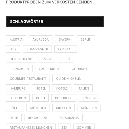
PRODUKTPROBEN ZUM VERKOSTEN SENDEN
SCHLAGWÖRTER
AUSTRIA
AYURVEDA
BAYERN
BERLIN
BIER
CHAMPAGNER
COCKTAIL
DEUTSCHLAND
ESSEN
EURO
FRANKREICH
GAULT-MILLAU
GOURMET
GOURMET-RESTAURANT
GUIDE MICHELIN
HAMBURG
HOTEL
HOTELS
ITALIEN
ITB BERLIN
KOCH
KOCHBUCH
KOCHEN
KÜCHE
MÜNCHEN
MICHELIN
MÜNCHEN
REISE
RESTAURANT
RESTAURANTS
RESTAURANTS IN MÜNCHEN
SEX
SOMMER