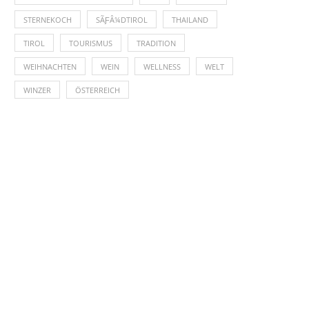
STERNEKOCH
SÃƑÂ¼DTIROL
THAILAND
TIROL
TOURISMUS
TRADITION
WEIHNACHTEN
WEIN
WELLNESS
WELT
WINZER
ÖSTERREICH