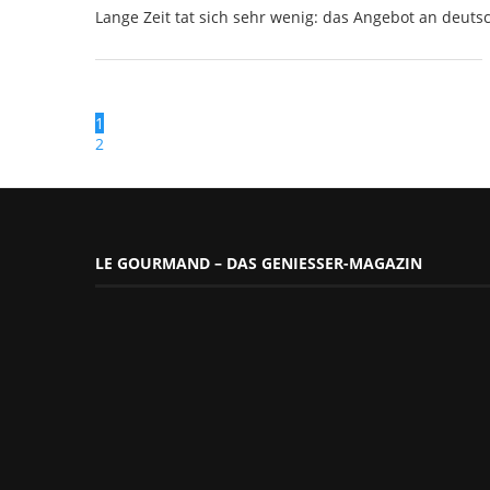
Lange Zeit tat sich sehr wenig: das Angebot an deu
1
2
LE GOURMAND – DAS GENIESSER-MAGAZIN