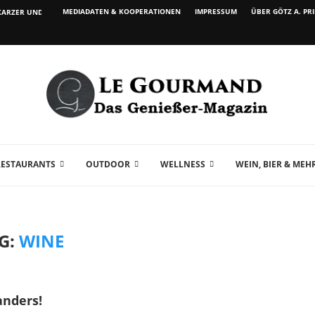
MEDIADATEN & KOOPERATIONEN
IMPRESSUM
ÜBER GÖTZ A. PR
ARZER UND WEIN...
RESTAURANTS
OUTDOOR
WELLNESS
WEIN, BIER & MEH
G:
WINE
nders!