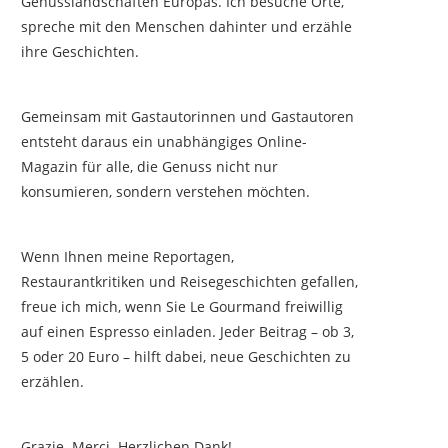
Genusslandschaften Europas. Ich besuche Orte,
spreche mit den Menschen dahinter und erzähle
ihre Geschichten.
Gemeinsam mit Gastautorinnen und Gastautoren
entsteht daraus ein unabhängiges Online-
Magazin für alle, die Genuss nicht nur
konsumieren, sondern verstehen möchten.
Wenn Ihnen meine Reportagen,
Restaurantkritiken und Reisegeschichten gefallen,
freue ich mich, wenn Sie Le Gourmand freiwillig
auf einen Espresso einladen. Jeder Beitrag – ob 3,
5 oder 20 Euro – hilft dabei, neue Geschichten zu
erzählen.
Grazie. Merci. Herzlichen Dank!