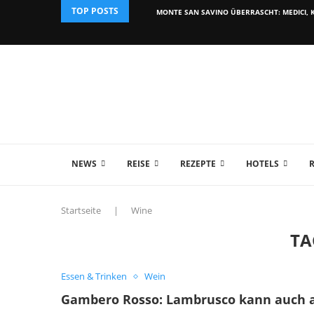
TOP POSTS
MONTE SAN SAVINO ÜBERRASCHT: MEDICI, K
NEWS
REISE
REZEPTE
HOTELS
Startseite
|
Wine
TA
Essen & Trinken
Wein
Gambero Rosso: Lambrusco kann auch a