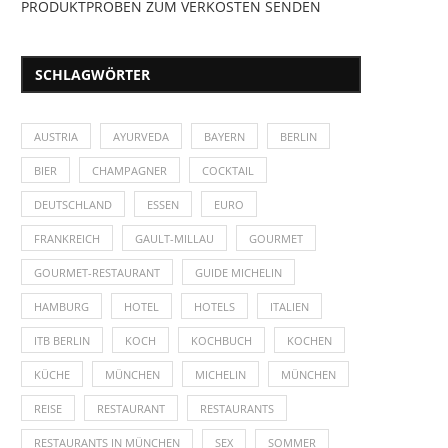
PRODUKTPROBEN ZUM VERKOSTEN SENDEN
SCHLAGWÖRTER
AUSTRIA
AYURVEDA
BAYERN
BERLIN
BIER
CHAMPAGNER
COCKTAIL
DEUTSCHLAND
ESSEN
EURO
FRANKREICH
GAULT-MILLAU
GOURMET
GOURMET-RESTAURANT
GUIDE MICHELIN
HAMBURG
HOTEL
HOTELS
ITALIEN
ITB BERLIN
KOCH
KOCHBUCH
KOCHEN
KÜCHE
MÜNCHEN
MICHELIN
MÜNCHEN
REISE
RESTAURANT
RESTAURANTS
RESTAURANTS IN MÜNCHEN
SEX
SOMMER