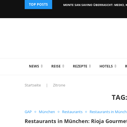
TOP POSTS
MONTE SAN SAVINO ÜBERRASCHT: MEDICI, K
NEWS
REISE
REZEPTE
HOTELS
Startseite
|
Zitrone
TAG
GAP
München
Restaurants
Restaurants in Münc
Restaurants in München: Rioja Gourmet