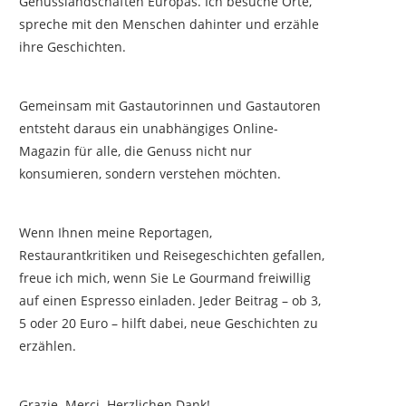
Genusslandschaften Europas. Ich besuche Orte,
spreche mit den Menschen dahinter und erzähle
ihre Geschichten.
Gemeinsam mit Gastautorinnen und Gastautoren
entsteht daraus ein unabhängiges Online-
Magazin für alle, die Genuss nicht nur
konsumieren, sondern verstehen möchten.
Wenn Ihnen meine Reportagen,
Restaurantkritiken und Reisegeschichten gefallen,
freue ich mich, wenn Sie Le Gourmand freiwillig
auf einen Espresso einladen. Jeder Beitrag – ob 3,
5 oder 20 Euro – hilft dabei, neue Geschichten zu
erzählen.
Grazie. Merci. Herzlichen Dank!