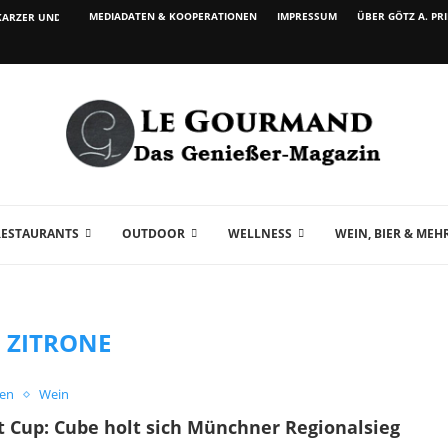
MEDIADATEN & KOOPERATIONEN
IMPRESSUM
ÜBER GÖTZ A. PR
ARZER UND WEIN...
RESTAURANTS
OUTDOOR
WELLNESS
WEIN, BIER & MEH
:
ZITRONE
hen
Wein
 Cup: Cube holt sich Münchner Regionalsieg