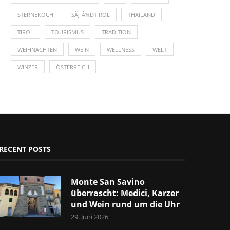
STERNEKOCH
SÃƑÂ¼DTIROL
THAILAND
TIROL
TOURISMUS
TRADITION
WEIHNACHTEN
WEIN
WELLNESS
WELT
WINZER
ÖSTERREICH
RECENT POSTS
Monte San Savino
überrascht: Medici, Karzer
und Wein rund um die Uhr
29. Juni 2026