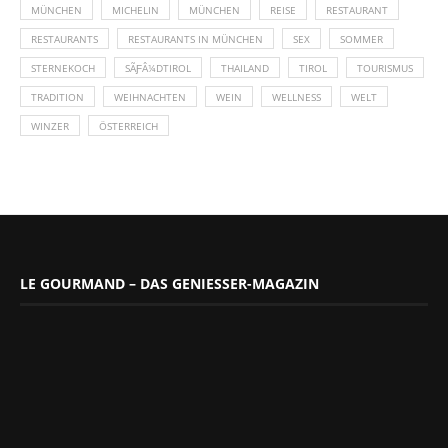
MÜNCHEN
MICHELIN
MÜNCHEN
REISE
RESTAURANT
RESTAURANTS
RESTAURANTS IN MÜNCHEN
SEX
SOMMER
STERNEKOCH
SÃƑÂ¼DTIROL
THAILAND
TIROL
TOURISMUS
TRADITION
WEIHNACHTEN
WEIN
WELLNESS
WELT
WINZER
ÖSTERREICH
LE GOURMAND – DAS GENIESSER-MAGAZIN