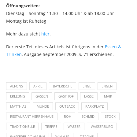
Öffnungszeiten:
Dienstag – Sonntag 11.30 – 14.00 Uhr & ab 18.00 Uhr
Montag ist Ruhetag
Mehr dazu steht
hier
.
Der erste Teil dieses Artikels ist übrigens in der
Essen &
Trinken
, Ausgabe September 2009, S. 71 erschienen.
ALFONS
APRIL
BAYERISCHE
ENGE
ENGEN
ERLEBNIS
GASSEN
GASTHOF
LASSE
MAIK
MATTHIAS
MUNDE
OUTBACK
PARKPLATZ
RESTAURANT HERRENHAUS
ROH
SCHMID
STOCK
TRADITIONELLE
TREPPE
WASSER
WASSERBURG
WASSERBURG AM INN
WIMMER
ZITRONE